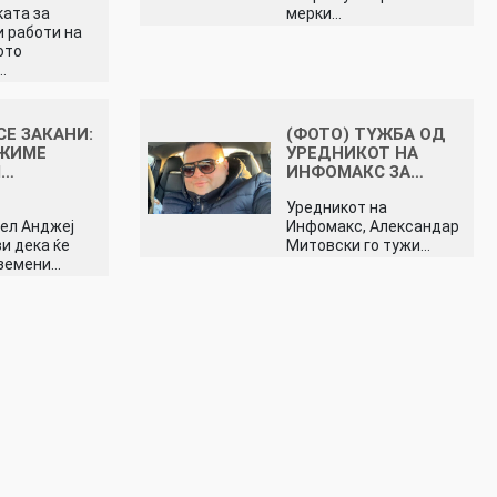
ата за
мерки…
 работи на
ото
…
СЕ ЗАКАНИ:
(ФОТО) TYЖБА ОД
УЖИМЕ
УРЕДНИКОТ НА
М…
ИНФОМАКС ЗА…
Уредникот на
ел Анджеј
Инфомакс, Александар
и дека ќе
Митовски го тужи…
еземени…