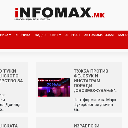
НИЈА
ХРОНИКА
ВИДЕО
СВЕТ
АРСЕНАЛ
АВТОМОБИЛИЗАМ
МАГА
О ТУЖИ
ТУЖБА ПРОТИВ
АНСКОТО
ФЕЈСБУК И
РСТВО ЗА
ИНСТАГРАМ
ПОРАДИ
„ОВОЗМОЖУВАЊЕ“…
иот
ски
Платформите на Марк
тел Доналд
Цукерберг се „почва
го…
за…
АНСКАТА
ИЗРАЕЛСКИ