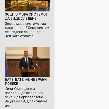
ЗОШТО МОРА СИСТЕМОТ
ДА БИДЕ СЛЕДЕН?
Зошто мора системот да
биде следен? Секој систем
се создава со одредена
цел, кога станува…
БАТЕ, БАТЕ, НЕ НЕ БРАНИ
ПОВЕЌЕ
Кочи Христијане и
престани да не браниш
веќе. Од најповластена
нација на САД, стигнавме
до…