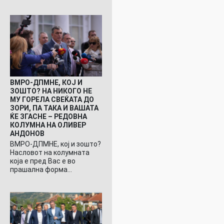
ВМРО-ДПМНЕ, КОЈ И
ЗОШТО? НА НИКОГО НЕ
МУ ГОРЕЛА СВЕЌАТА ДО
ЗОРИ, ПА ТАКА И ВАШАТА
ЌЕ ЗГАСНЕ – РЕДОВНА
КОЛУМНА НА ОЛИВЕР
АНДОНОВ
ВМРО-ДПМНЕ, кој и зошто?
Насловот на колумната
која е пред Вас е во
прашална форма…