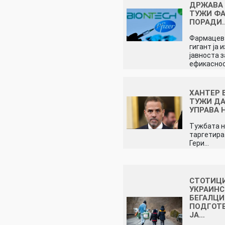
ДРЖАВА 
ТУЖИ ФА
ПОРАДИ
Фармацев
гигант ја 
јавноста з
ефикасно
ХАНТЕР 
ТУЖИ Д
УПРАВА 
Тужбата н
таргетира
Гери…
СТОТИЦ
УКРАИН
БЕГАЛЦИ
ПОДГОТВ
ЈА…