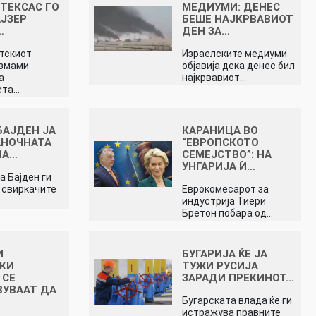
ТЕКСАС ГО
МЕДИУМИ: ДЕНЕС
ЈЗЕР
БЕШЕ НАЈКРВАВИОТ
…
ДЕН ЗА…
тскиот
Израелските медиуми
измами
објавија дека денес бил
а
најкрвавиот…
ста…
БАЈДЕН ЈА
КАРАНИЦА ВО
АНОЧНАТА
“ЕВРОПСКОТО
НА…
СЕМЕЈСТВО”: НА
УНГАРИЈА Ѝ…
а Бајден ги
 свиркачите
Еврокомесарот за
индустрија Тиери
Бретон побара од…
И
БУГАРИЈА ЌЕ ЈА
СКИ
ТУЖИ РУСИЈА
 СЕ
ЗАРАДИ ПРЕКИНОТ…
УВААТ ДА
Бугарската влада ќе ги
истражува правните