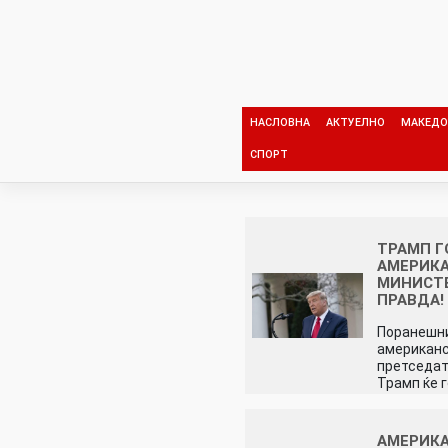
Skip
to
content
НАСЛОВНА
АКТУЕЛНО
МАКЕДО
СПОРТ
ТРАМП Г
АМЕРИК
МИНИСТЕ
ПРАВДА!
Поранешн
американ
претседа
Трамп ќе 
АМЕРИК