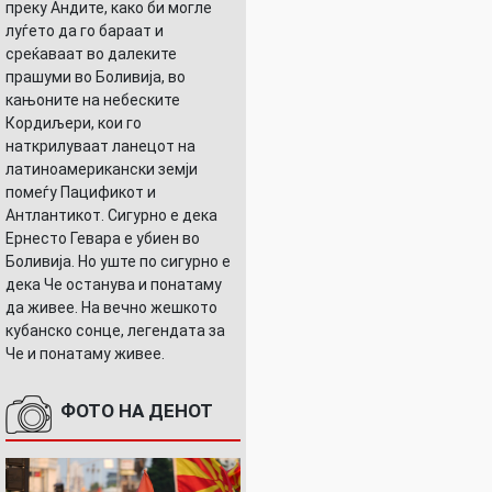
преку Андите, како би могле
луѓето да го бараат и
среќаваат во далеките
прашуми во Боливија, во
кањоните на небеските
Кордиљери, кои го
наткрилуваат ланецот на
латиноамерикански земји
помеѓу Пацификот и
Антлантикот. Сигурно е дека
Ернесто Гевара е убиен во
Боливија. Но уште по сигурно е
дека Че останува и понатаму
да живее. На вечно жешкото
кубанско сонце, легендата за
Че и понатаму живее.
ФОТО НА ДЕНОТ