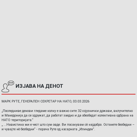
ИЗЈАВА НА ДЕНОТ
МАРК РУТЕ, ГЕНЕРАЛЕН СЕКРЕТАР НА НАТО, 03.03.2026
„Последниве денови гледаме колку е важно сите 32 сојузнички држави, вклучително
и Македонија да се здружат, да работат заедно и да обезбедат колективна одбрана на
НАТО територијата.“
„ ...Навистина ми е чест што сум овде. Ви посакувам сè најдобро. Останете безбедни –
и чувајте нè безбедни“ - порача Руте од касарната „Илинден“.