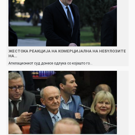
ЖECТОКА РEAКЦИЈА НА КОМЕРЦИЈАЛНА НА НEБYЛОЗИТЕ
НА…
Апелациониот суд донесе одлука со којашто го…