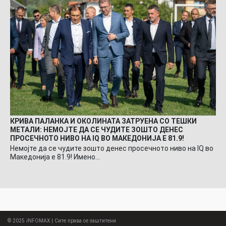
КРИВА ПАЛАНКА И ОКОЛИНАТА ЗАТРУЕНА СО ТЕШКИ
МЕТАЛИ: НЕМОЈТЕ ДА СЕ ЧУДИТЕ ЗОШТО ДЕНЕС
ПРОСЕЧНОТО НИВО НА IQ ВО МАКЕДОНИЈА Е 81.9!
Немојте да се чудите зошто денес просечното ниво на IQ во
Македонија е 81.9! Имено…
© 2025
iNFOMAX
| Сите права се заштитени