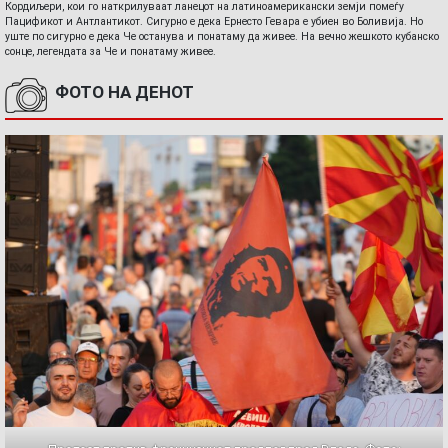
Кордиљери, кои го наткрилуваат ланецот на латиноамерикански земји помеѓу
Пацификот и Антлантикот. Сигурно е дека Ернесто Гевара е убиен во Боливија. Но
уште по сигурно е дека Че останува и понатаму да живее. На вечно жешкото кубанско
сонце, легендата за Че и понатаму живее.
ФОТО НА ДЕНОТ