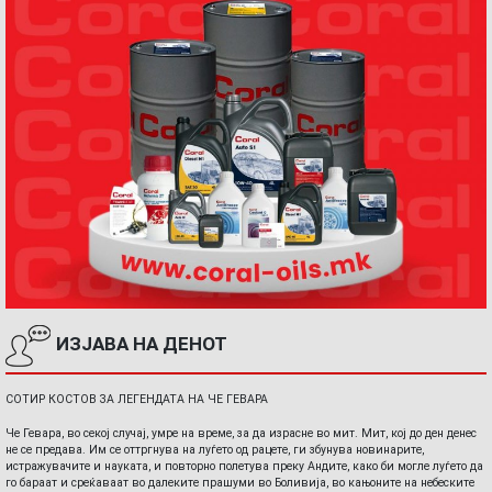
ИЗЈАВА НА ДЕНОТ
СОТИР КОСТОВ ЗА ЛЕГЕНДАТА НА ЧЕ ГЕВАРА
Че Гевара, во секој случај, умре на време, за да израсне во мит. Мит, кој до ден денес
не се предава. Им се оттргнува на луѓето од рацете, ги збунува новинарите,
истражувачите и науката, и повторно полетува преку Андите, како би могле луѓето да
го бараат и среќаваат во далеките прашуми во Боливија, во кањоните на небеските