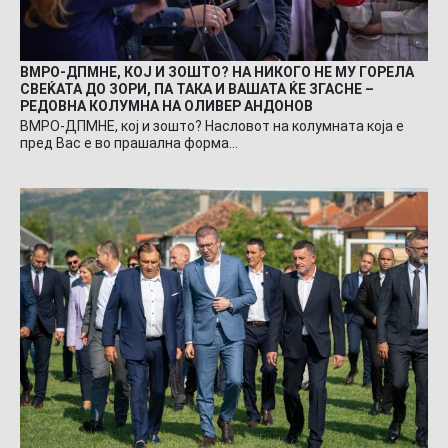
ВМРО-ДПМНЕ, КОЈ И ЗОШТО? НА НИКОГО НЕ МУ ГОРЕЛА
СВЕЌАТА ДО ЗОРИ, ПА ТАКА И ВАШАТА ЌЕ ЗГАСНЕ –
РЕДОВНА КОЛУМНА НА ОЛИВЕР АНДОНОВ
ВМРО-ДПМНЕ, кој и зошто? Насловот на колумната која е
пред Вас е во прашална форма…