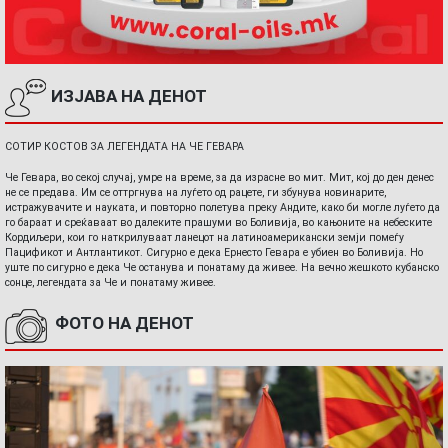
ИЗЈАВА НА ДЕНОТ
СОТИР КОСТОВ ЗА ЛЕГЕНДАТА НА ЧЕ ГЕВАРА
Че Гевара, во секој случај, умре на време, за да израсне во мит. Мит, кој до ден денес
не се предава. Им се оттргнува на луѓето од рацете, ги збунува новинарите,
истражувачите и науката, и повторно полетува преку Андите, како би могле луѓето да
го бараат и среќаваат во далеките прашуми во Боливија, во кањоните на небеските
Кордиљери, кои го наткрилуваат ланецот на латиноамерикански земји помеѓу
Пацификот и Антлантикот. Сигурно е дека Ернесто Гевара е убиен во Боливија. Но
уште по сигурно е дека Че останува и понатаму да живее. На вечно жешкото кубанско
сонце, легендата за Че и понатаму живее.
ФОТО НА ДЕНОТ