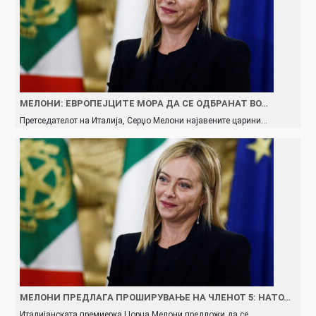
МЕЛОНИ: ЕВРОПЕЈЦИТЕ МОРА ДА СЕ ОДБРАНАТ ВО…
Претседателот на Италија, Серџо Мелони најавените царини…
МЕЛОНИ ПРЕДЛАГА ПРОШИРУВАЊЕ НА ЧЛЕНОТ 5: НАТО…
Италијанската премиерка Џорџа Мелони предложи да се…