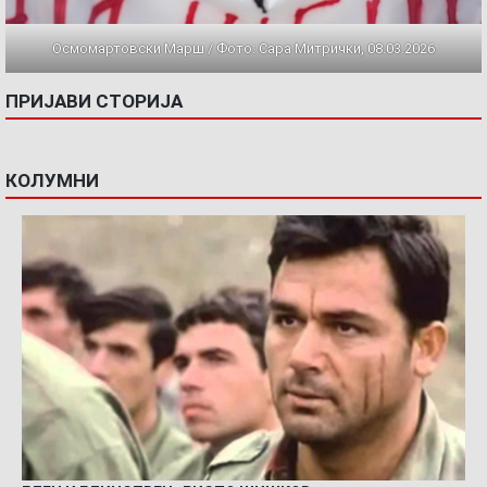
Осмомартовски Марш / Фото: Сара Митрички, 08.03.2026
ПРИЈАВИ СТОРИЈА
КОЛУМНИ