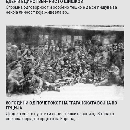
ЕДЕН И ЕДИНСТВЕН- РИСТО ШИШКОВ
Огромна одговорност и особено тешко е да се пишува за
некоја личност која живеела во…
80 ГОДИНИ ОД ПОЧЕТОКОТ НА ГРАЃАНСКАТА ВОЈНА ВО
ГРЦИЈА
Додека светот уште ги лечел тешките рани од Втората
светска војна, во срцето на Европа,…