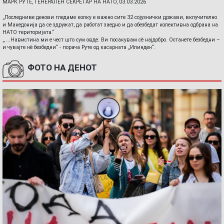
МАРК РУТЕ, ГЕНЕРАЛЕН СЕКРЕТАР НА НАТО, 03.03.2026
„Последниве денови гледаме колку е важно сите 32 сојузнички држави, вклучително
и Македонија да се здружат, да работат заедно и да обезбедат колективна одбрана на
НАТО територијата.“
„ ...Навистина ми е чест што сум овде. Ви посакувам сè најдобро. Останете безбедни –
и чувајте нè безбедни“ - порача Руте од касарната „Илинден“.
ФОТО НА ДЕНОТ