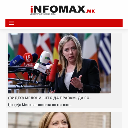
Skip
to
content
(ВИДЕО) МЕЛОНИ: ШТО ДА ПРАВАМ, ДА ГО…
Џорџија Мелони е позната по тоа што…