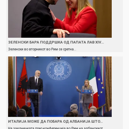
ЗЕЛЕНСКИ БАРА ПОДДРШКА ОД ПАПАТА ЛАВ XIV…
Зеленски во вторникoт во Рим се сретна…
ИТАЛИЈА МОЖЕ ДА ПОБАРА ОД АЛБАНИЈА ШТО…
На заедничката прес-конференција во Рим на албанскиот…