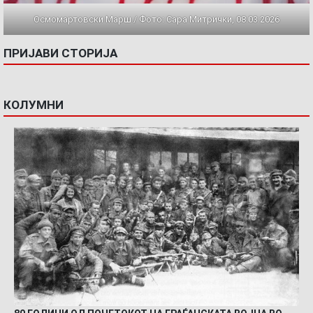
Осмомартовски Марш / Фото: Сара Митрички, 08.03.2026
ПРИЈАВИ СТОРИЈА
КОЛУМНИ