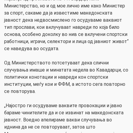
Министерство, но и од мое лично име како Министер
за спорт, сакаме да ја известиме македонската
јавност дека недвосмислено го осудуваме ваквиот
тип прослави, кои вклучуваат навреди по која било
основа, особено доколку во нив се вклучени спортски
работници, играчи, селектори и лица од јавниот живот“
се наведува во осудата.
Од Министерството потсетуваат дека слични
случувања имаше и минатата недела во Кавадарци, со
политички конотации и навреди кон спортски
институции, меѓу кои и ФФМ, а истото сега повторно
се повторува.
„Најостро ги осудуваме ваквите провокации и јавно
бараме чинителите да и се извинат на македонската
јавност. Воедно апелираме вакви случувања во
иднина да не се повторуваат, затоа што