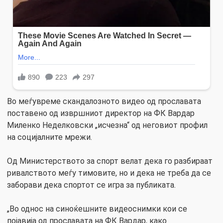
Во меѓувреме скандалозното видео од прославата
поставено од извршниот директор на ФК Вардар
Миленко Неделковски „исчезна“ од неговиот профил
на социјалните мрежи.
Од Министерството за спорт велат дека го разбираат
ривалството меѓу тимовите, но и дека не треба да се
заборави дека спортот се игра за публиката.
„Во однос на синоќешните видеоснимки кои се
појавија од прославата на ФК Вардар, како