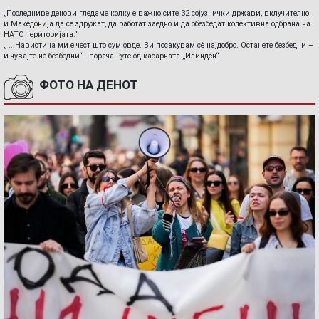
„Последниве денови гледаме колку е важно сите 32 сојузнички држави, вклучително
и Македонија да се здружат, да работат заедно и да обезбедат колективна одбрана на
НАТО територијата.“
„ ...Навистина ми е чест што сум овде. Ви посакувам сè најдобро. Останете безбедни –
и чувајте нè безбедни“ - порача Руте од касарната „Илинден“.
ФОТО НА ДЕНОТ