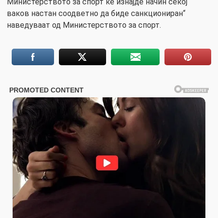
Министерството за спорт ќе изнајде начин секој
ваков настан соодветно да биде санкциониран“
наведуваат од Министерството за спорт.