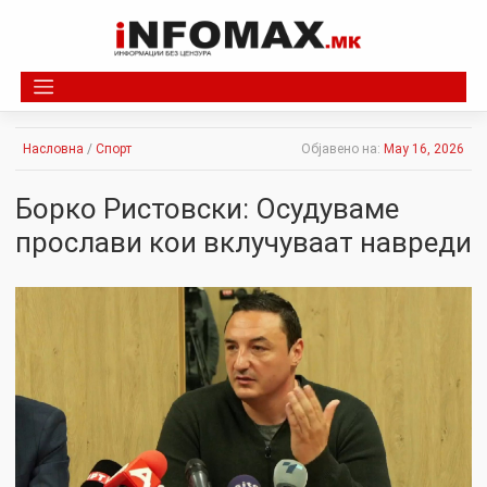
Skip
to
content
Насловна
/
Спорт
Објавено на:
May 16, 2026
Борко Ристовски: Осудуваме
прослави кои вклучуваат навреди