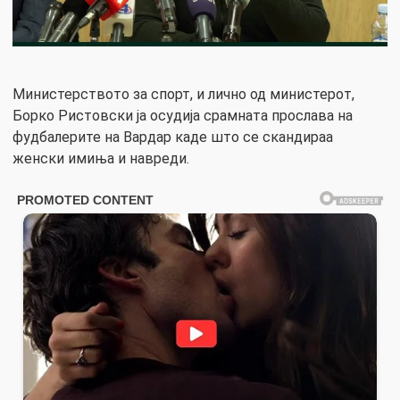
Министерството за спорт, и лично од министерот,
Борко Ристовски ја осудија срамната прослава на
фудбалерите на Вардар каде што се скандираа
женски имиња и навреди.