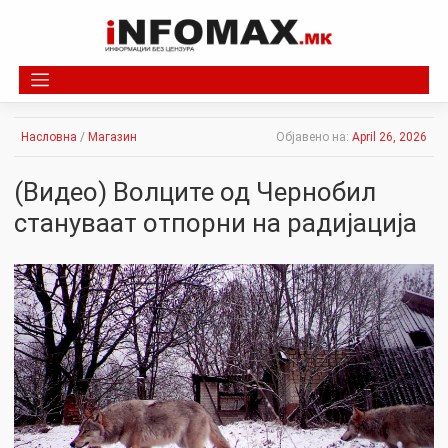
Skip
to
content
Насловна
/
Магазин
Објавено на:
April 26, 2026
(Видео) Волците од Чернобил
стануваат отпорни на радијација