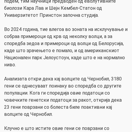
подем, тим научници предводен од еволутивните
биолози Кара Лав и Шејн Кембел-Статон од
Универзитетот Принстон започна студија.
Во 2024 година, тие влегоа во зоната на исклучување и
собраа примероци од крв од неколку волци, а за
споредба зедоа и примероци од волци од Белорусија,
каде што зрачењето е помало, и од американскиот
Национален парк Јелоустоун, каде што е на нормално
ниво.
Анализата откри дека кај волците од Чернобил, 3180
гени се однесуваат поинаку во споредба со другите
популации. Кога ги споредија овие податоци со
човечките генетски податоци за ракот, открија дека
23 гени поврзани со болеста биле поактивни кај
волците од Чернобил.
Клучно е што истите овие гени се поврзани со