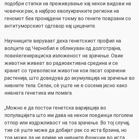
подобри стапки на преживување кај некои видови на
човечки рак, а најбрзо еволуирачките региони на
геномот беа пронајдени токму во гените поврзани со
антитуморскиот одговор кај цицачите.
Научниците веруваат дека генетскиот профил на
волците од Чернобил е обликуван од долготрајна,
повеќегенерациска изложеност на зрачење. Овие
животни живеат во радиоактивна средина и се
хранат со тревопасни животни кои пасат озрачени
растенија, што доведува до акумулација на зрачење во
нивните тела. Сепак, сè уште не е сосема јасно како
нивната генетика им помага.
„Можно е да постои генетска варијација во
популацијата што им дава на некои поединци поголем
отпор или издржливост на тоа зрачење. Во тој случај,
тие сè уште може да добијат рак со иста брзина, но
тоа може да не влијае на нивните функции во иста