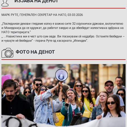
ИЗЈАВА НА ДЕНОТ
МАРК РУТЕ, ГЕНЕРАЛЕН СЕКРЕТАР НА НАТО, 03.03.2026
„Последниве денови гледаме колку е важно сите 32 сојузнички држави, вклучително
и Македонија да се здружат, да работат заедно и да обезбедат колективна одбрана на
НАТО територијата.“
„ ...Навистина ми е чест што сум овде. Ви посакувам сè најдобро. Останете безбедни –
и чувајте нè безбедни“ - порача Руте од касарната „Илинден“.
ФОТО НА ДЕНОТ