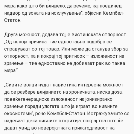
мера како што би влијаело, да речеме, кај поединец
надвор од зоната на исклучување“, објасни Кемпбел-
Статон.
Друга можност, додава тој, е вистинската отпорност.
„Од некоја причина, тие едноставно подобро се
справуваат со тој товар. Или може да станува збор за
отпорност, па и покрај тој притисок – изложеност на
зрачење – тие едноставно не добиваат рак во таква
мера.“
„Сивите волци нудат навистина интересна можност
да се разбере влијанието на хроничната, ниска доза,
повеќегенерациска изложеност на јонизирачко
зрачење поради улогата што ја играат во нивните
екосистеми“, рече Кемпбел-Статон. Истражувачите се
надеваат дека нивните откритија, покрај тоа што ќе
дадат увид во неверојатната прилагодливост на