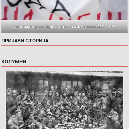
Осмомартовски Марш / Фото: Сара Митрички, 08.03.2026
ПРИЈАВИ СТОРИЈА
КОЛУМНИ