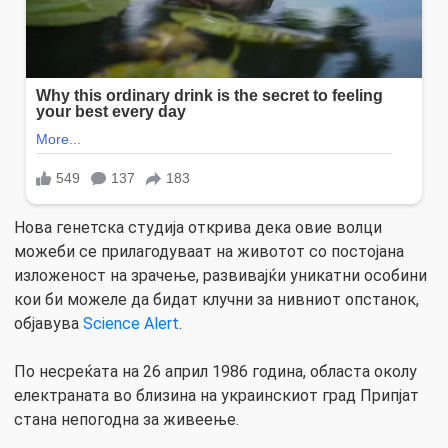
Нова генетска студија открива дека овие волци
можеби се прилагодуваат на животот со постојана
изложеност на зрачење, развивајќи уникатни особини
кои би можеле да бидат клучни за нивниот опстанок,
објавува
Science Alert
.
По несреќата на 26 април 1986 година, областа околу
електраната во близина на украинскиот град Припјат
стана непогодна за живеење.