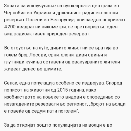
Зоната на исклучување на нуклеарната централа во
Чернобил во Украина и државниот радиоеколошки
резерват Полеси во Белорусија, кои заедно покриваат
4.200 квадратни километри, се претворија во еден
вид радиоактивен природен резерват.
Во отсуство на луѓе, дивите животни се вратија во
голем број. Лосови, срни, елени, диви свињи и
глутници кучиња оставени од евакуираните жители
живеат денес во шумите.
Сепак, една популација особено се издвојува. Според
пописот на животни од 2015 година, иако
изобилството на повеќето видови е споредливо со
незагадените резервати во регионот, „бројот на волци
е повеќе од седум пати поголем“.
За да откријат зошто популацијата на волци е во