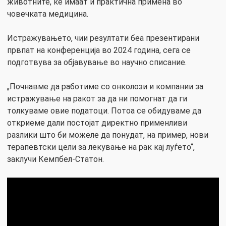
животните, ќе имаат и практична примена во
човечката медицина.
Истражувањето, чии резултати беа презентирани
првпат на конференција во 2024 година, сега се
подготвува за објавување во научно списание.
„Почнавме да работиме со онколози и компании за
истражување на ракот за да ни помогнат да ги
толкуваме овие податоци. Потоа се обидуваме да
откриеме дали постојат директно применливи
разлики што би можеле да понудат, на пример, нови
терапевтски цели за лекување на рак кај луѓето“,
заклучи Кемпбел-Статон.