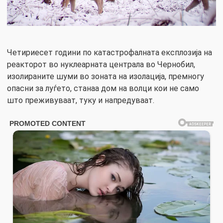
Четириесет години по катастрофалната експлозија на
реакторот во нуклеарната централа во Чернобил,
изолираните шуми во зоната на изолација, премногу
опасни за луѓето, станаа дом на волци кои не само
што преживуваат, туку и напредуваат.