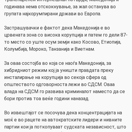
годинава нема отскокнување, за жал останува во
групата најкорумпирани држави во Европа.
Застрашувачки е фактот дека Македонија е во
црвената зона со висока корупција и патем го дели 87-
то место со уште осум земји како Косово, Етиопија,
Колумбија, Мороко, Танзанија и Виетнам.
За оваа состојба во која се наоѓа Македонија, за
хибридниот режим кој ја уништи правдата преку
инсталирање на корупција во секоја сфера од
општеството одговорноста лежи во СДСМ. Оваа
влада на СДСМ го развива криминалот наместо да се
бори против тоа веќе години наназад.
Во извештајот се посочува дека концентрацијата на
моќ е во рацете на автократските лидери и нивните
партии кои ја поткопуваат судската независност, што