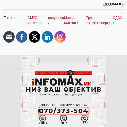
Тагови:
ВМРО-
корупција
Марија
Прес
СДСМ
ДПМНЕ
/
/
Митева
/
конференција
/
/