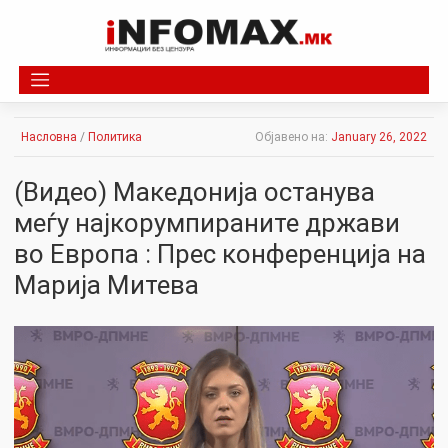
Skip
to
content
Насловна
/
Политика
Објавено на:
January 26, 2022
(Видео) Македонија останува
меѓу најкорумпираните држави
во Европа : Прес конференција на
Марија Митева