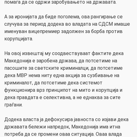
помага да се одржи заробувањето на државата.
А за иронијата да биде поголема, ова рангирање се
случува за период додека во владата на СДСМ имаше
именуван вицепремиер задолжен за борба против
корупцијата.
На овој извештај му соодвествуваат фактите дека
Македонија е заробена држава, да потсетиме на
пасошите за светските криминалци, да потсетиме
дека МВР нема ниту една акција за сузбивање на
криминалот, да потсетиме дека системот
функционира врз принципот на мито и корупција и
дека правдата е селективна, а не еднаква за сите
граѓани.
Додека власта ја дефокусира јавноста со изјави дека
државата бележи напредок, Македонија има итна
потреба да се промени оваа ситуација. Оваа влада