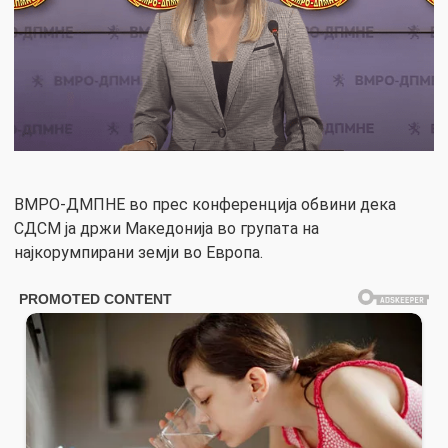
ВМРО-ДМПНЕ во прес конференција обвини дека
СДСМ ја држи Македонија во групата на
најкорумпирани земји во Европа.