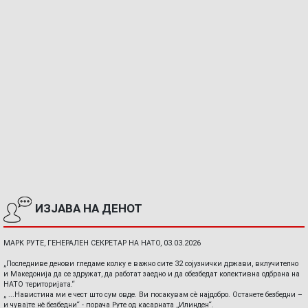
ИЗЈАВА НА ДЕНОТ
МАРК РУТЕ, ГЕНЕРАЛЕН СЕКРЕТАР НА НАТО, 03.03.2026
„Последниве денови гледаме колку е важно сите 32 сојузнички држави, вклучително
и Македонија да се здружат, да работат заедно и да обезбедат колективна одбрана на
НАТО територијата.“
„ ...Навистина ми е чест што сум овде. Ви посакувам сè најдобро. Останете безбедни –
и чувајте нè безбедни“ - порача Руте од касарната „Илинден“.