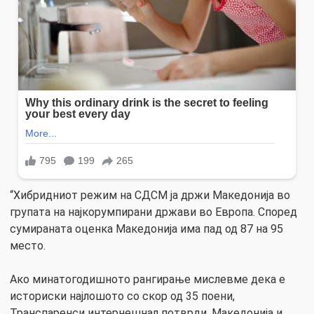
“Хибридниот режим на СДСМ ја држи Македонија во
групата на најкорумпирани држави во Европа. Според
сумираната оценка Македонија има пад од 87 на 95
место.
Ако минатогодишното рангирање мислевме дека е
историски најлошото со скор од 35 поени,
Транспаренси интернешнал потврди, Македонија и