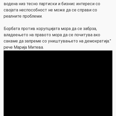
водена низ тесно партиски и бизнис интереси со
својата неспособност не може да се справи со
реалните проблеми.
Борбата против корупцијата мора да се забрза,
владеењето на правото мора да се почитува ако
сакаме да запреме со уништувањето на демократија.”
рече Марија Митева.