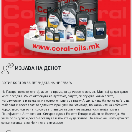
ИЗЈАВА НА ДЕНОТ
СОТИР КОСТОВ ЗА ЛЕГЕНДАТА НА ЧЕ ГЕВАРА
Че Гевара, во секој случај, умре на време, за да израсне во мит. Мит, кој до ден денес
не се предава. Им се оттргнува на луѓето од рацете, ги збунува новинарите,
истражувачите и науката, и повторно полетува преку Андите, како би могле луѓето да
го бараат и среќаваат во далеките прашуми во Боливија, во кањоните на небеските
Кордиљери, кои го наткрилуваат ланецот на латиноамерикански земји помеѓу
Пацификот и Антлантикот. Сигурно е дека Ернесто Гевара е убиен во Боливија. Но
уште по сигурно е дека Че останува и понатаму да живее. На вечно жешкото кубанско
сонце, легендата за Че и понатаму живее.