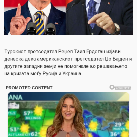
Турскиот претседател Реџеп Таип Ердоган изјави
денеска дека американскиот претседател Џо Бајден и
другите западни земји не помогнале во решавањето
на кризата меѓу Русија и Украина.