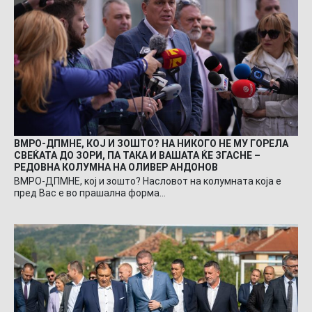
ВМРО-ДПМНЕ, КОЈ И ЗОШТО? НА НИКОГО НЕ МУ ГОРЕЛА
СВЕЌАТА ДО ЗОРИ, ПА ТАКА И ВАШАТА ЌЕ ЗГАСНЕ –
РЕДОВНА КОЛУМНА НА ОЛИВЕР АНДОНОВ
ВМРО-ДПМНЕ, кој и зошто? Насловот на колумната која е
пред Вас е во прашална форма…