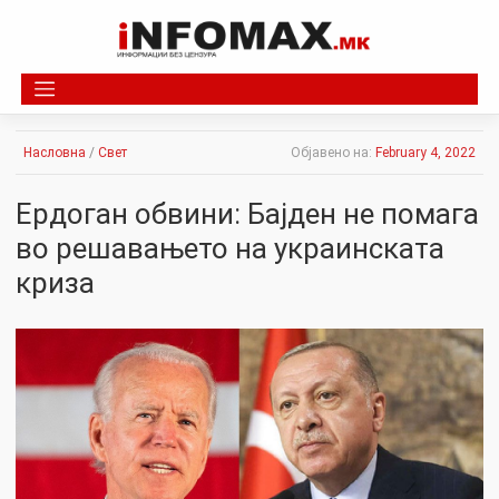
Skip
to
content
Насловна
/
Свет
Објавено на:
February 4, 2022
Ердоган обвини: Бајден не помага
во решавањето на украинската
криза