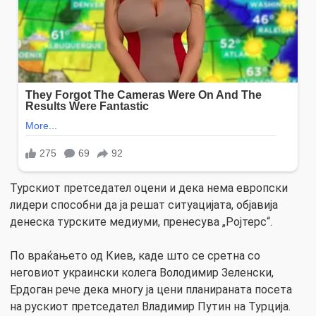
Турскиот претседател оцени и дека нема европски
лидери способни да ја решат ситуацијата, објавија
денеска турските медиуми, пренесува „Ројтерс“.
По враќањето од Киев, каде што се сретна со
неговиот украински колега Володимир Зеленски,
Ердоган рече дека многу ја цени планираната посета
на рускиот претседател Владимир Путин на Турција.