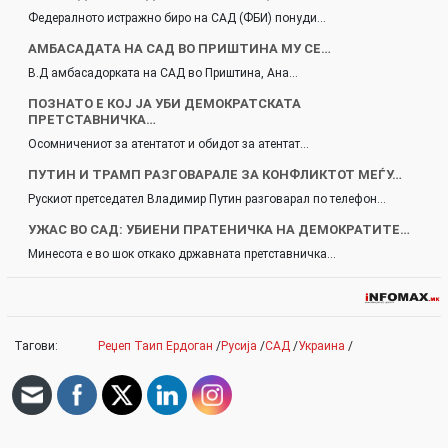
Федералното истражно биро на САД (ФБИ) понуди…
АМБАСАДАТА НА САД ВО ПРИШТИНА МУ СЕ…
В.Д амбасадорката на САД во Приштина, Ана…
ПОЗНАТО Е КОЈ ЈА УБИ ДЕМОКРАТСКАТА
ПРЕТСТАВНИЧКА…
Осомничениот за атентатот и обидот за атентат…
ПУТИН И ТРАМП РАЗГОВАРАЛЕ ЗА КОНФЛИКТОТ МЕЃУ…
Рускиот претседател Владимир Путин разговарал по телефон…
УЖАС ВО САД: УБИЕНИ ПРАТЕНИЧКА НА ДЕМОКРАТИТЕ…
Минесота е во шок откако државната претставничка…
Тагови:
Реџеп Таип Ердоган
/
Русија
/
САД
/
Украина
/