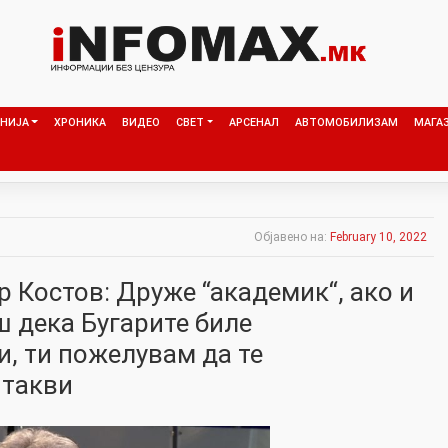
НИЈА
ХРОНИКА
ВИДЕО
СВЕТ
АРСЕНАЛ
АВТОМОБИЛИЗАМ
МАГА
Објавено на:
February 10, 2022
 Костов: Друже “академик“, ако и
 дека Бугарите биле
, ти пожелувам да те
 такви