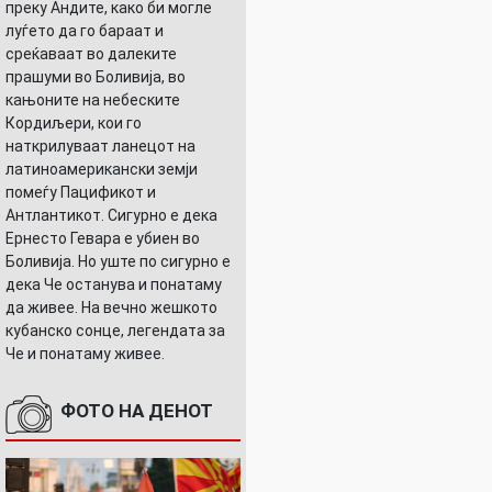
преку Андите, како би могле
луѓето да го бараат и
среќаваат во далеките
прашуми во Боливија, во
кањоните на небеските
Кордиљери, кои го
наткрилуваат ланецот на
латиноамерикански земји
помеѓу Пацификот и
Антлантикот. Сигурно е дека
Ернесто Гевара е убиен во
Боливија. Но уште по сигурно е
дека Че останува и понатаму
да живее. На вечно жешкото
кубанско сонце, легендата за
Че и понатаму живее.
ФОТО НА ДЕНОТ