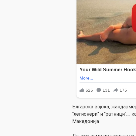
Блгарска војска, жандармери
“легионери“ и “ратници“….
Македонија
Да, ама само во главата на