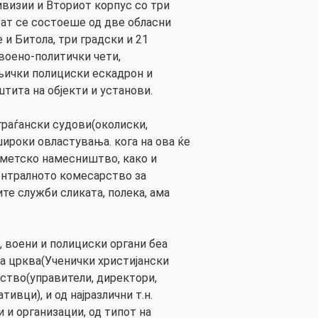
ивизии и Вториот корпус со три
ат се состоеше од две обласни
 и Битола, три градски и 21
 воено-политички чети,
њички полициски ескадрон и
штита на објекти и установи.
граѓански судови(околиски,
широки овластувања. кога на ова ќе
кметско намесништво, како и
ентралното комесарство за
те служби сликата, полека, ама
, воени и полициски органи беа
а црква(Ученички христијански
ство(управители, директори,
ивци), и од најразлични т.н.
 и организации, од типот на