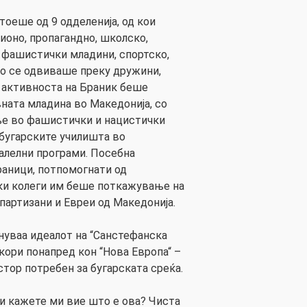
тоеше од 9 одделенија, од кои
ионо, пропагандно, школско,
 фашистички младини, спортско,
о се одвиваше преку дружини,
а активноста на Браник беше
ната младина во Македонија, со
ње во фашистички и нацистички
 бугарските училишта во
алелни програми. Посебна
раници, потпомогнати од
ки колеги им беше поткажување на
партизани и Евреи од Македонија.
нуваа идеалот на “Санстефанска
екори понапред кон “Нова Европа“ –
стор потребен за бугарската среќа.
и кажете ми вие што е ова? Чиста