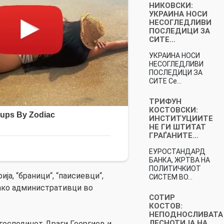
НИКОВСКИ:
УКРАИНА НОСИ
НЕСОГЛЕДЛИВИ
ПОСЛЕДИЦИ ЗА
СИТЕ…
УКРАИНА НОСИ
НЕСОГЛЕДЛИВИ
ПОСЛЕДИЦИ ЗА
СИТЕ Се…
ТРИФУН
КОСТОВСКИ:
ИНСТИТУЦИИТЕ
НЕ ГИ ШТИТАТ
ГРАЃАНИТЕ…
ЕУРОСТАНДАРД
БАНКА, ЖРТВА НА
ПОЛИТИЧКИОТ
ја, “браници“, “паисиевци“,
СИСТЕМ ВО…
 како административци во
СОТИР
КОСТОВ:
НЕПОДНОСЛИВАТА
ЛЕСНОТИЈА НА
 господинот Драги Георгиев и