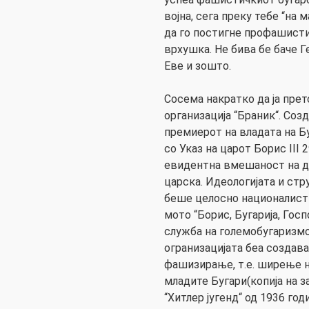
војна, сега преку тебе “на 
да го постигне профашисти
врхушка. Не бива бе баче Ге
Еве и зошто.
Сосема накратко да ја пр
организација “Браник“. Соз
премиерот на владата на Бу
со Указ на царот Борис III 
евидентна вмешаност на д
царска. Идеологијата и стр
беше целосно националисти
мото “Борис, Бугарија, Госп
служба на големобугаризмо
огранизацијата беа создав
фашизирање, т.е. ширење н
младите Бугари(копија на 
“Хитлер југенд“ од 1936 годи