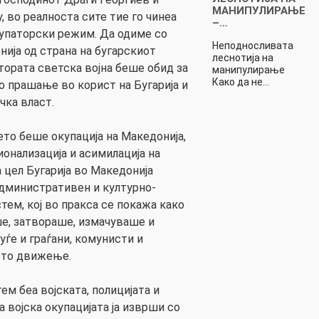
МАНИПУЛИРАЊЕ
, во реалноста сите тие го чинеа
–…
упаторски режим. Да одиме со
Неподносливата
нија од страна на бугарскиот
леснотија на
ората светска војна беше обид за
манипулирање
Како да не…
 прашање во корист на Бугарија и
чка власт.
ето беше окупација на Македонија,
онализација и асимилација на
 цел Бугарија во Македонија
административен и културно-
ем, кој во пракса се покажа како
е, затвораше, измачуваше и
ѓе и граѓани, комунисти и
ото движење.
ем беа војската, полицијата и
 војска окупацијата ја изврши со