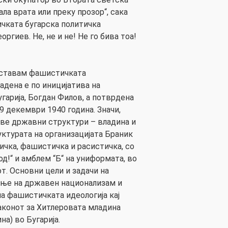
мала врата или преку прозор“, сака
чката бугарска политичка
оргиев. Не, не и не! Не го бива тоа!
етставам фашистичката
дадена е по иницијатива на
гарија, Богдан Филов, а потврдена
29 декември 1940 година. Значи,
ве државни структури – владина и
уктурата на организацијата Браник
чка, фашистичка и расистичка, со
од!“ и амблем “Б“ на униформата, во
т. Основни цели и задачи на
ање на државен национализам и
а фашистичката идеологија кај
законот за Хитлеровата младина
на) во Бугарија.