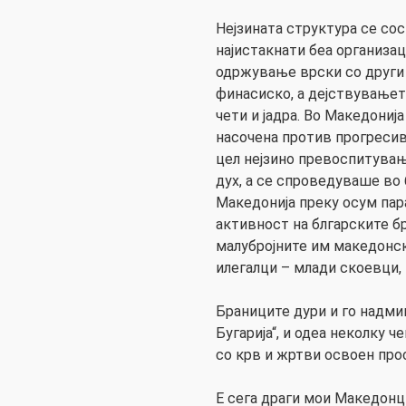
Нејзината структура се сос
најистакнати беа организац
одржување врски со други
финасиско, а дејствувањет
чети и јадра. Во Македониј
насочена против прогресив
цел нејзино превоспитува
дух, а се спроведуваше во
Македонија преку осум пар
активност на блгарските б
малубројните им македонс
илегалци – млади скоевци, 
Браниците дури и го надми
Бугарија“, и одеа неколку ч
со крв и жртви освоен про
Е сега драги мои Македонц