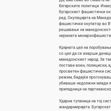
блгарските политици. Инаку
бугарскиот фашистички ок
ред. Окупацијата на Македо
фашистички окупатор во Вт
решавање на македонското
нејзината монархофашисти
Крајната цел на поробувањ
со цел да се изврши денаци
македонскиот народ. За таа
постави воен, полициски, 
просветен фашистички сист
режим, бидејќи прогонуваш
убиваше недолжни млади лу
припадници на партизанск
Ударна тупаница на тој сист
жандармеријата. Бугарската