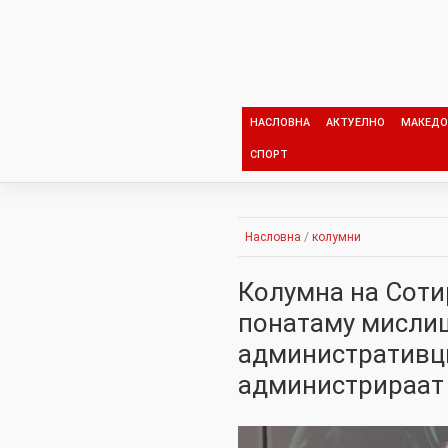
Skip
to
content
НАСЛОВНА
АКТУЕЛНО
МАКЕДО
СПОРТ
Насловна
/
колумни
Колумна на Сотир
понатаму мислиш
административци
администрираат