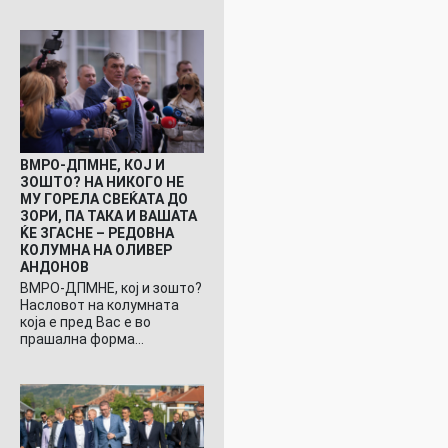
ВМРО-ДПМНЕ, КОЈ И
ЗОШТО? НА НИКОГО НЕ
МУ ГОРЕЛА СВЕЌАТА ДО
ЗОРИ, ПА ТАКА И ВАШАТА
ЌЕ ЗГАСНЕ – РЕДОВНА
КОЛУМНА НА ОЛИВЕР
АНДОНОВ
ВМРО-ДПМНЕ, кој и зошто?
Насловот на колумната
која е пред Вас е во
прашална форма…