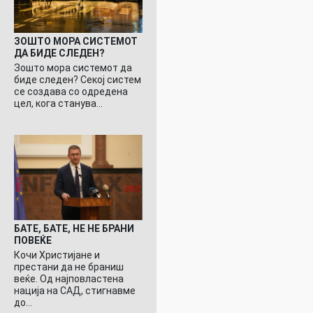
ЗОШТО МОРА СИСТЕМОТ
ДА БИДЕ СЛЕДЕН?
Зошто мора системот да
биде следен? Секој систем
се создава со одредена
цел, кога станува…
БАТЕ, БАТЕ, НЕ НЕ БРАНИ
ПОВЕЌЕ
Кочи Христијане и
престани да не браниш
веќе. Од најповластена
нација на САД, стигнавме
до…