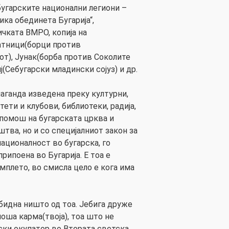
бугарските национални легиони –
ка обединета Бугарија“,
чката ВМРО, копија на
атници(борци против
т), Јунак(борба против Соколите
ј(Себугарски младински сојуз) и др.
паганда изведена преку културни,
ети и клубови, библиотеки, радија,
 помош на бугарската црква и
тва, но и со специјалниот закон за
ационалност во бугарска, го
рипоена во Бугарија. Е тоа е
мплето, во смисла цело е кога има
 бидна ништо од тоа. Јебига друже
лоша карма(твоја), тоа што не
ки окупатор во Втората светска