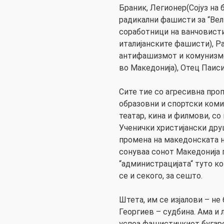
Браник, Легионер(Сојуз на 
радикални фашисти за “Вели
соработници на ванчовисти
италијанските фашисти), Р
антифашизмот и комунизмо
во Македонија), Отец Паиси
Сите тие со агресивна про
образовни и спортски комит
театар, кина и филмови, со
Ученички христијански друш
промена на македонската н
сонуваа сонот Македонија п
“администрацијата“ туто ко
се и секого, за сешто.
Штета, им се изјалови – не
Георгиев – судбина. Ама и 
успеа фашистичкиот бугарс