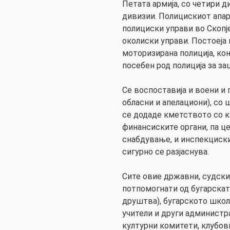
Петата армија, со четири д
дивизии. Полицискиот апар
полициски управи во Скопје
околиски управи. Постоеја
моторизирана полиција, ко
посебен род полиција за за
Се воспоставија и воени и 
обласни и апелациони), со 
се додаде кметството со 
финансиските органи, па ц
снабдување, и инспекциски
сигурно се разјаснува.
Сите овие државни, судски
потпомогнати од бугарскат
друштва), бугарското школ
учители и други администрат
културни комитети, клубови