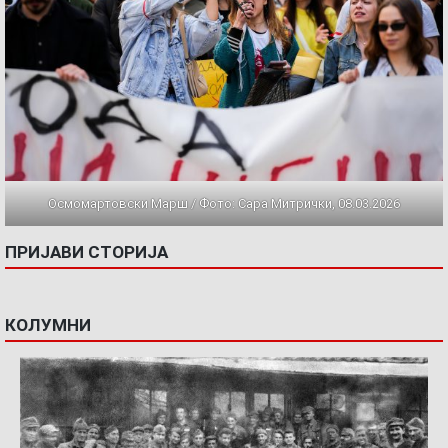
Осмомартовски Марш / Фото: Сара Митрички, 08.03.2026
ПРИЈАВИ СТОРИЈА
КОЛУМНИ