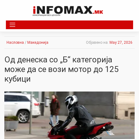
Skip
to
content
Насловна
/
Македонија
Објавено на:
May 27, 2026
Од денеска со „Б“ категорија
може да се вози мотор до 125
кубици