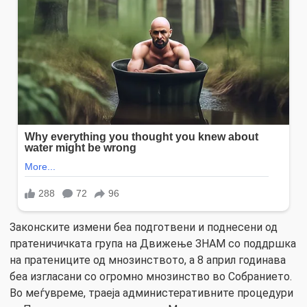
Законските измени беа подготвени и поднесени од
пратеничичката група на Движење ЗНАМ со поддршка
на пратениците од мнозинството, а 8 април годинава
беа изгласани со огромно мнозинство во Собранието.
Во меѓувреме, траеја администеративните процедури