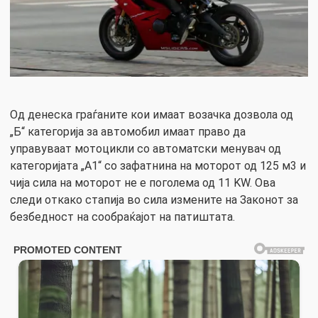
Од денеска граѓаните кои имаат возачка дозвола од
„Б“ категорија за автомобил имаат право да
управуваат мотоцикли со автоматски менувач од
категоријата „А1“ со зафатнина на моторот од 125 м3 и
чија сила на моторот не е поголема од 11 KW. Ова
следи откако стапија во сила измените на Законот за
безбедност на сообраќајот на патиштата.