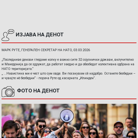
ИЗЈАВА НА ДЕНОТ
МАРК РУТЕ, ГЕНЕРАЛЕН СЕКРЕТАР НА НАТО, 03.03.2026
„Последниве денови гледаме колку е важно сите 32 сојузнички држави, вклучително
и Македонија да се здружат, да работат заедно и да обезбедат колективна одбрана на
НАТО територијата.“
„ ...Навистина ми е чест што сум овде. Ви посакувам сè најдобро. Останете безбедни –
и чувајте нè безбедни“ - порача Руте од касарната „Илинден“.
ФОТО НА ДЕНОТ