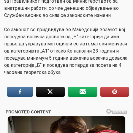
за Правилникот подготвен од Министерството за
внатрешни работи, со чие денешно објавување во
Службен весник во сила се законските измени.
Со законот се придвидува во Македонија возачот кој
поседува возачка дозвола од „Б“ категорија да има
право да управува мотоцикли со автоматски менувач
од категоријата „А1“ откако ќе наполни 23 години и
поседува минимум 5 години важечка возачка дозвола
од категорија „Б“ и поседува потврда за посета на 4
часовна теоретска обука.