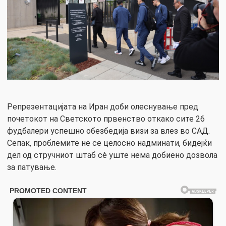
Репрезентацијата на Иран доби олеснување пред
почетокот на Светското првенство откако сите 26
фудбалери успешно обезбедија визи за влез во САД.
Сепак, проблемите не се целосно надминати, бидејќи
дел од стручниот штаб сè уште нема добиено дозвола
за патување.