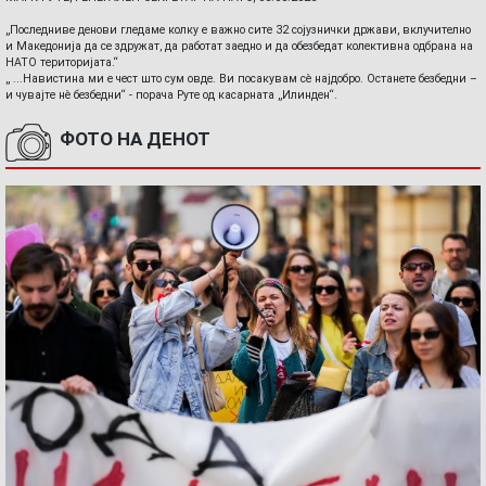
„Последниве денови гледаме колку е важно сите 32 сојузнички држави, вклучително
и Македонија да се здружат, да работат заедно и да обезбедат колективна одбрана на
НАТО територијата.“
„ ...Навистина ми е чест што сум овде. Ви посакувам сè најдобро. Останете безбедни –
и чувајте нè безбедни“ - порача Руте од касарната „Илинден“.
ФОТО НА ДЕНОТ