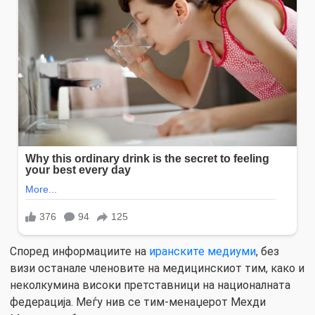
Според информациите на
иранските медиуми
, без
визи останале членовите на медицинскиот тим, како и
неколкумина високи претставници на националната
федерација. Меѓу нив се тим-менаџерот Мехди