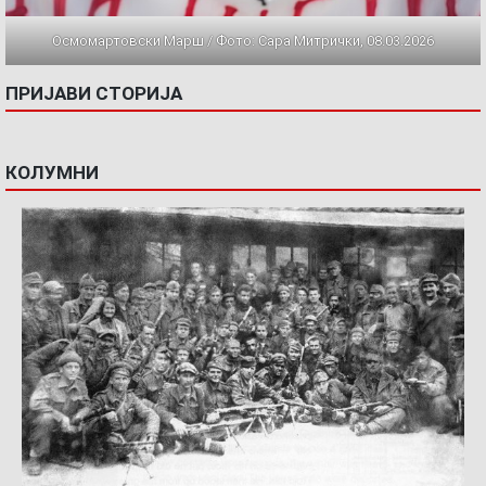
Осмомартовски Марш / Фото: Сара Митрички, 08.03.2026
ПРИЈАВИ СТОРИЈА
КОЛУМНИ