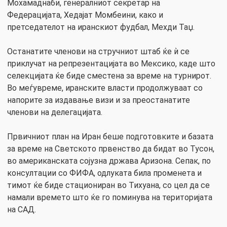
Мохамаднаби, генералниот секретар на
Федерацијата, Хедајат Момбеини, како и
претседателот на иранскиот фудбал, Мехди Таџ.
Останатите членови на стручниот штаб ќе ѝ се
приклучат на репрезентацијата во Мексико, каде што
селекцијата ќе биде сместена за време на турнирот.
Во меѓувреме, иранските власти продолжуваат со
напорите за издавање визи и за преостанатите
членови на делегацијата.
Првичниот план на Иран беше подготовките и базата
за време на Светското првенство да бидат во Тусон,
во американската сојузна држава Аризона. Сепак, по
консултации со ФИФА, одлуката била променета и
тимот ќе биде стациониран во Тихуана, со цел да се
намали времето што ќе го поминува на територијата
на САД.