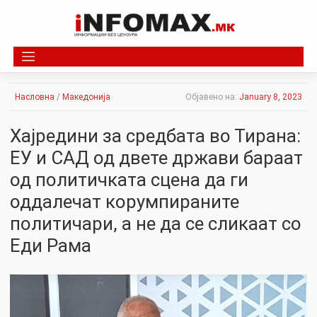
Skip
to
content
Насловна
/
Македонија
Објавено на:
January 8, 2023
Хајредини за средбата во Тирана:
ЕУ и САД од двете држави бараат
од политичката сцена да ги
оддалечат корумпираните
политичари, а не да се сликаат со
Еди Рама