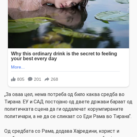
„За оваа цел, нема потреба од било каква средба во
Тирана. ЕУ и САД постојано од двете држави бараат од
политичката сцена да ги оддалечат корумпираните
политичари, а не да се сликаат со Еди Рама во Тирана“.
Од средбата со Рама, додава Хајредини, корист и