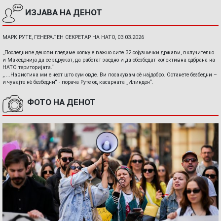
ИЗЈАВА НА ДЕНОТ
МАРК РУТЕ, ГЕНЕРАЛЕН СЕКРЕТАР НА НАТО, 03.03.2026
„Последниве денови гледаме колку е важно сите 32 сојузнички држави, вклучително
и Македонија да се здружат, да работат заедно и да обезбедат колективна одбрана на
НАТО територијата.“
„ ...Навистина ми е чест што сум овде. Ви посакувам сè најдобро. Останете безбедни –
и чувајте нè безбедни“ - порача Руте од касарната „Илинден“.
ФОТО НА ДЕНОТ