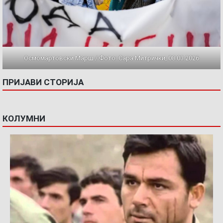
Осмомартовски Марш / Фото: Сара Митрички, 08.03.2026
ПРИЈАВИ СТОРИЈА
КОЛУМНИ