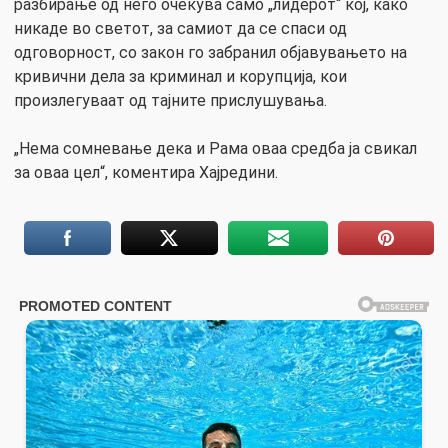
разбирање од него очекува само „лидерот“ кој, како
никаде во светот, за самиот да се спаси од
одговорност, со закон го забранил објавувањето на
кривични дела за криминал и корупција, кои
произлегуваат од тајните прислушувања.
„Нема сомневање дека и Рама оваа средба ја свикал
за оваа цел“, коментира Хајредини.