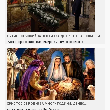
ПУТИН СО БОЖИЌНА ЧЕСТИТКА ДО СИТЕ ПРАВОСЛАВНИ…
Рускиот претседател Владимир Путин им го честиташе…
ХРИСТОС СЕ РОДИ! ЗА МНОГУ ГОДИНИ: ДЕНЕС…
Акога се наврши времето, Бог Го испрати…