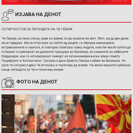
ИЗЈАВА НА ДЕНОТ
СОТИР КОСТОВ ЗА ЛЕГЕНДАТА НА ЧЕ ГЕВАРА
Че Гевара, во секој случај, умре на време, за да израсне во мит. Мит, кој до ден денес
не се предава. Им се оттргнува на луѓето од рацете, ги збунува новинарите,
истражувачите и науката, и повторно полетува преку Андите, како би могле луѓето да
го бараат и среќаваат во далеките прашуми во Боливија, во кањоните на небеските
Кордиљери, кои го наткрилуваат ланецот на латиноамерикански земји помеѓу
Пацификот и Антлантикот. Сигурно е дека Ернесто Гевара е убиен во Боливија. Но
уште по сигурно е дека Че останува и понатаму да живее. На вечно жешкото кубанско
сонце, легендата за Че и понатаму живее.
ФОТО НА ДЕНОТ