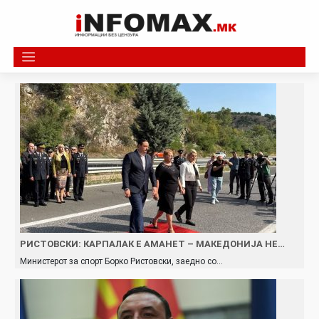
Skip
to
content
РИСТОВСКИ: КАРПАЛАК Е АМАНЕТ – МАКЕДОНИЈА НЕ…
Министерот за спорт Борко Ристовски, заедно со…