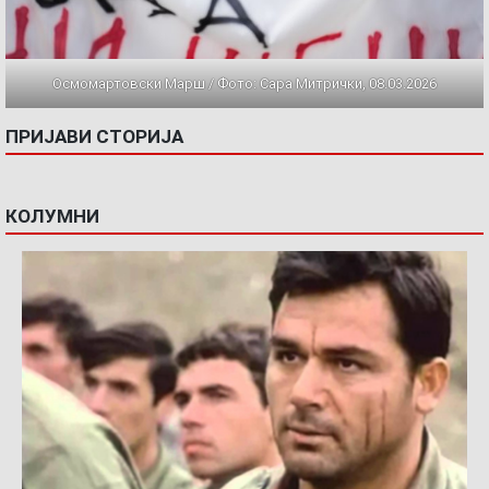
Осмомартовски Марш / Фото: Сара Митрички, 08.03.2026
ПРИЈАВИ СТОРИЈА
КОЛУМНИ