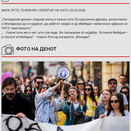
МАРК РУТЕ, ГЕНЕРАЛЕН СЕКРЕТАР НА НАТО, 03.03.2026
„Последниве денови гледаме колку е важно сите 32 сојузнички држави, вклучително
и Македонија да се здружат, да работат заедно и да обезбедат колективна одбрана на
НАТО територијата.“
„ ...Навистина ми е чест што сум овде. Ви посакувам сè најдобро. Останете безбедни –
и чувајте нè безбедни“ - порача Руте од касарната „Илинден“.
ФОТО НА ДЕНОТ