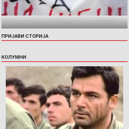
Осмомартовски Марш / Фото: Сара Митрички, 08.03.2026
ПРИЈАВИ СТОРИЈА
КОЛУМНИ