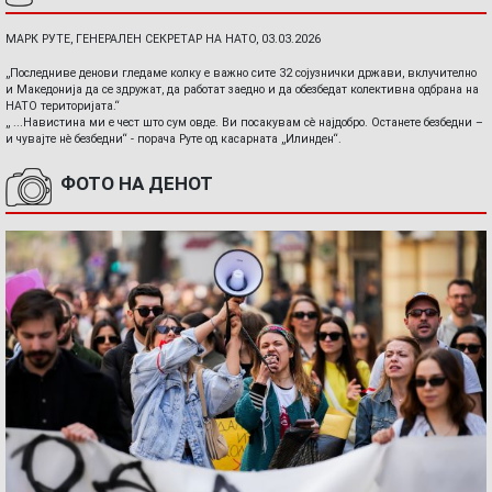
МАРК РУТЕ, ГЕНЕРАЛЕН СЕКРЕТАР НА НАТО, 03.03.2026
„Последниве денови гледаме колку е важно сите 32 сојузнички држави, вклучително
и Македонија да се здружат, да работат заедно и да обезбедат колективна одбрана на
НАТО територијата.“
„ ...Навистина ми е чест што сум овде. Ви посакувам сè најдобро. Останете безбедни –
и чувајте нè безбедни“ - порача Руте од касарната „Илинден“.
ФОТО НА ДЕНОТ