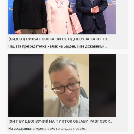
(ВИДЕО) СИЉАНОВСКА СИ СЕ ОДНЕСУВА КАКО ПО…
Нашата претседателка налик на Бајден, сите државници…
(ХИТ ВИДЕО) ВУЧИЌ НА ТИКТОК ОБЈАВИ РАЗГОВОР…
На социјалната мрежа веќе го следеа повеќе…