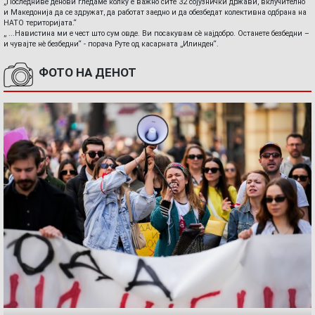
„Последниве денови гледаме колку е важно сите 32 сојузнички држави, вклучително
и Македонија да се здружат, да работат заедно и да обезбедат колективна одбрана на
НАТО територијата.“
„ ...Навистина ми е чест што сум овде. Ви посакувам сè најдобро. Останете безбедни –
и чувајте нè безбедни“ - порача Руте од касарната „Илинден“.
ФОТО НА ДЕНОТ