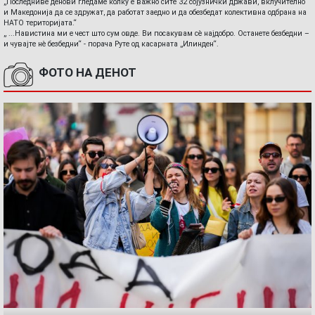
„Последниве денови гледаме колку е важно сите 32 сојузнички држави, вклучително
и Македонија да се здружат, да работат заедно и да обезбедат колективна одбрана на
НАТО територијата.“
„ ...Навистина ми е чест што сум овде. Ви посакувам сè најдобро. Останете безбедни –
и чувајте нè безбедни“ - порача Руте од касарната „Илинден“.
ФОТО НА ДЕНОТ