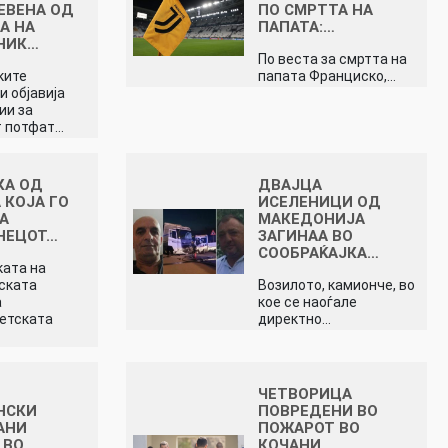
ЕВЕНА ОД
ПО СМРТТА НА
А НА
ПАПАТА:…
НИК…
По веста за смртта на
ките
папата Франциско,…
и објавија
ии за
т потфат…
КА ОД
ДВАЈЦА
 КОЈА ГО
ИСЕЛЕНИЦИ ОД
А
МАКЕДОНИЈА
НЕЦОТ…
ЗАГИНАА ВО
СООБРАЌАЈКА…
ата на
ската
Возилото, камионче, во
а
кое се наоѓале
етската
директно…
ЧЕТВОРИЦА
НСКИ
ПОВРЕДЕНИ ВО
АНИ
ПОЖАРОТ ВО
 ВО
КОЧАНИ