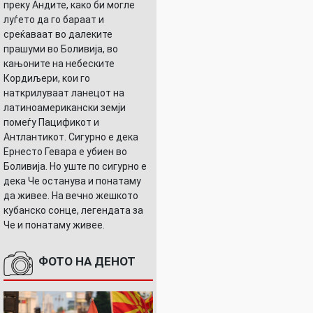
преку Андите, како би могле
луѓето да го бараат и
среќаваат во далеките
прашуми во Боливија, во
кањоните на небеските
Кордиљери, кои го
наткрилуваат ланецот на
латиноамерикански земји
помеѓу Пацификот и
Антлантикот. Сигурно е дека
Ернесто Гевара е убиен во
Боливија. Но уште по сигурно е
дека Че останува и понатаму
да живее. На вечно жешкото
кубанско сонце, легендата за
Че и понатаму живее.
ФОТО НА ДЕНОТ