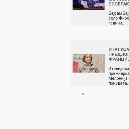
СООБРАЌ
Бајрам Ба
село Жиро
години…
ИТАЛИЈА
ПРЕДЛОГ
ФРАНЦИ
Италијанс
премиерка
Мелони ја
понудата
->