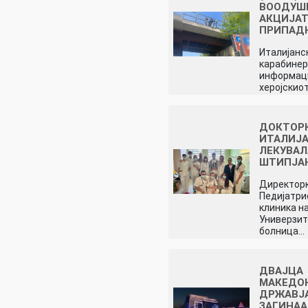
ВООДУШ
АКЦИЈАТ
ПРИПАД
Италијанс
карабинер
информац
херојскио
ДОКТОР
ИТАЛИЈА
ЛЕКУВАЛ
ШТИПЈА
Директорк
Педијатри
клиника н
Универзит
болница…
ДВАЈЦА
МАКЕДО
ДРЖАВЈ
ЗАГИНАА