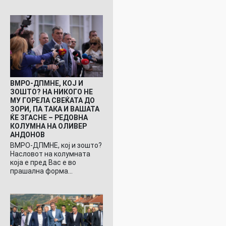
ВМРО-ДПМНЕ, КОЈ И
ЗОШТО? НА НИКОГО НЕ
МУ ГОРЕЛА СВЕЌАТА ДО
ЗОРИ, ПА ТАКА И ВАШАТА
ЌЕ ЗГАСНЕ – РЕДОВНА
КОЛУМНА НА ОЛИВЕР
АНДОНОВ
ВМРО-ДПМНЕ, кој и зошто?
Насловот на колумната
која е пред Вас е во
прашална форма…