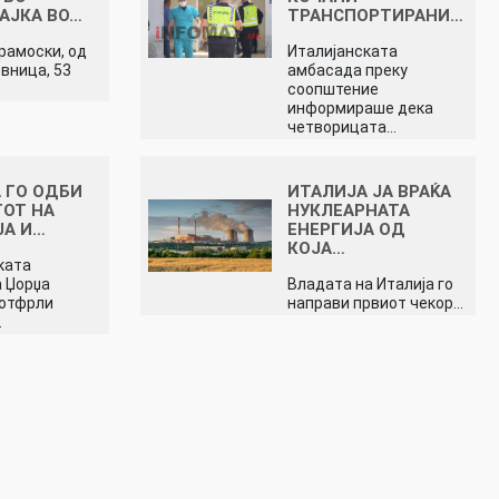
АЈКА ВО…
ТРАНСПОРТИРАНИ…
јрамоски, од
Италијанската
вница, 53
амбасада преку
соопштение
информираше дека
четворицата…
 ГО ОДБИ
ИТАЛИЈА ЈА ВРАЌА
ОТ НА
НУКЛЕАРНАТА
ЈА И…
ЕНЕРГИЈА ОД
КОЈА…
ката
 Џорџа
Владата на Италија го
 отфрли
направи првиот чекор…
…