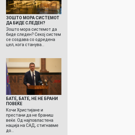
ЗОШТО МОРА СИСТЕМОТ
ДА БИДЕ СЛЕДЕН?
Зошто мора системот да
биде следен? Секој систем
се создава со одредена
цел, кога станува…
БАТЕ, БАТЕ, НЕ НЕ БРАНИ
ПОВЕЌЕ
Кочи Христијане и
престани да не браниш
веќе. Од најповластена
нација на САД, стигнавме
до…