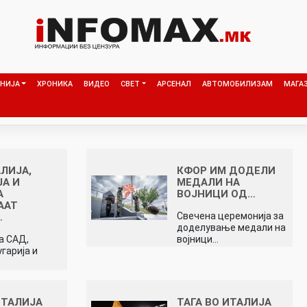
НИЈА
ХРОНИКА
ВИДЕО
СВЕТ
АРСЕНАЛ
АВТОМОБИЛИЗАМ
МАГА
АЛИЈА,
КФОР ИМ ДОДЕЛИ
А И
МЕДАЛИ НА
А
ВОЈНИЦИ ОД…
ААТ
Свечена церемонија за
…
доделување медали на
а САД,
војници…
угарија и
…
ИТАЛИЈА
ТАГА ВО ИТАЛИЈА