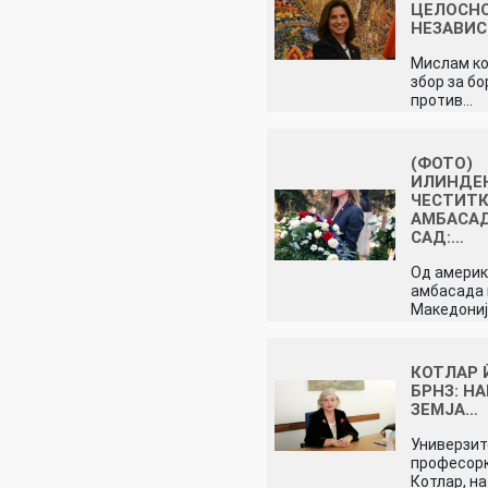
ЦЕЛОСН
НЕЗАВИ
Мислам ко
збор за б
против…
(ФОТО)
ИЛИНДЕ
ЧЕСТИТ
АМБАСАД
САД:…
Од амери
амбасада 
Македониј
КОТЛАР 
БРНЗ: Н
ЗЕМЈА…
Универзит
професор
Котлар, на