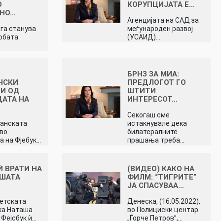
О
КОРУПЦИЈАТА Е…
СНО…
Агенцијата на САД за
га станува
меѓународен развој
орбата
(УСАИД)…
БРНЗ ЗА МИА:
НСКИ
ПРЕДЛОГОТ ГО
КИ ОД
ШТИТИ
АТА НА
ИНТЕРЕСОТ…
Секогаш сме
канската
истакнувале дека
во
билатералните
а на Фјебук…
прашања треба…
Ѝ ВРАТИ НА
(ВИДЕО) КАКО НА
АШАТА
ФИЛМ: “ТИГРИТЕ”
ЈА СПАСУВАА…
етската
Денеска, (16.05.2022),
ка Наташа
во Полициски центар
 Фејсбук ѝ…
„Ѓорче Петров”,…