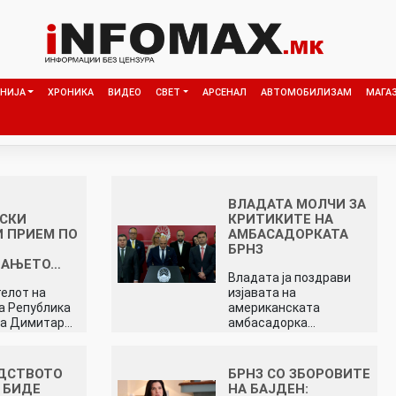
НИЈА
ХРОНИКА
ВИДЕО
СВЕТ
АРСЕНАЛ
АВТОМОБИЛИЗАМ
МАГА
ВЛАДАТА МОЛЧИ ЗА
ВСКИ
КРИТИКИТЕ НА
 ПРИЕМ ПО
АМБАСАДОРКАТА
БРНЗ
ВАЊЕТО…
Владата ја поздрави
елот на
изјавата на
а Република
американската
ја Димитар…
амбасадорка…
УДСТВОТО
БРНЗ СО ЗБОРОВИТЕ
 БИДЕ
НА БАЈДЕН: