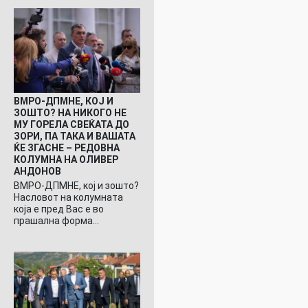
ВМРО-ДПМНЕ, КОЈ И
ЗОШТО? НА НИКОГО НЕ
МУ ГОРЕЛА СВЕЌАТА ДО
ЗОРИ, ПА ТАКА И ВАШАТА
ЌЕ ЗГАСНЕ – РЕДОВНА
КОЛУМНА НА ОЛИВЕР
АНДОНОВ
ВМРО-ДПМНЕ, кој и зошто?
Насловот на колумната
која е пред Вас е во
прашална форма…