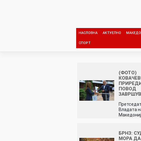
Skip
to
content
НАСЛОВНА
АКТУЕЛНО
МАКЕДО
СПОРТ
(ФОТО)
КОВАЧЕ
ПРИРЕДИ
ПОВОД
ЗАВРШУ
Претседат
Владата н
Македони
БРНЗ: С
МОРА ДА