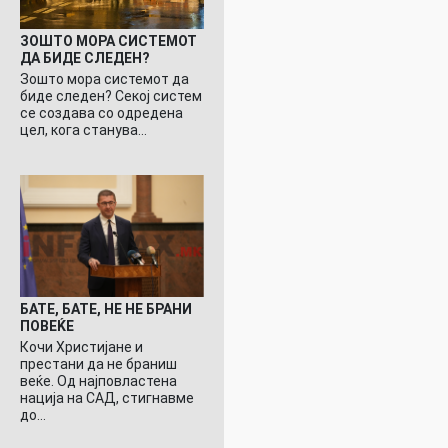
ЗОШТО МОРА СИСТЕМОТ
ДА БИДЕ СЛЕДЕН?
Зошто мора системот да
биде следен? Секој систем
се создава со одредена
цел, кога станува…
БАТЕ, БАТЕ, НЕ НЕ БРАНИ
ПОВЕЌЕ
Кочи Христијане и
престани да не браниш
веќе. Од најповластена
нација на САД, стигнавме
до…