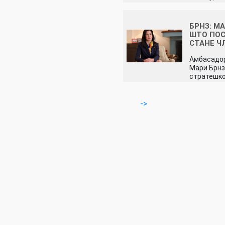
БРНЗ: М
ШТО ПОС
СТАНЕ Ч
Амбасадор
Мари Брнз
стратешк
->