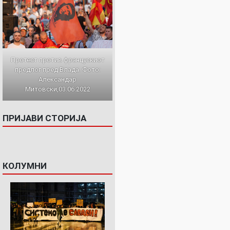
Протест против францускиот
предлог пред Влада. Фото:
Александар
Митовски,03.06.2022
ПРИЈАВИ СТОРИЈА
КОЛУМНИ