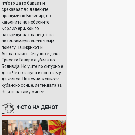
луѓето да го бараат и
среќаваат во далеките
прашуми во Боливија, во
кањоните на небеските
Кордиљери, кои го
наткрилуваат ланецот на
латиноамерикански земји
помеѓу Пацификот и
Антлантикот. Сигурно е дека
Ернесто Гевара е убиен во
Боливија. Но уште по сигурно е
дека Че останува и понатаму
да живее. На вечно жешкото
кубанско сонце, легендата за
Че и понатаму живее.
ФОТО НА ДЕНОТ