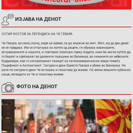
ИЗЈАВА НА ДЕНОТ
СОТИР КОСТОВ ЗА ЛЕГЕНДАТА НА ЧЕ ГЕВАРА
Че Гевара, во секој случај, умре на време, за да израсне во мит. Мит, кој до ден денес
не се предава. Им се оттргнува на луѓето од рацете, ги збунува новинарите,
истражувачите и науката, и повторно полетува преку Андите, како би могле луѓето да
го бараат и среќаваат во далеките прашуми во Боливија, во кањоните на небеските
Кордиљери, кои го наткрилуваат ланецот на латиноамерикански земји помеѓу
Пацификот и Антлантикот. Сигурно е дека Ернесто Гевара е убиен во Боливија. Но
уште по сигурно е дека Че останува и понатаму да живее. На вечно жешкото кубанско
сонце, легендата за Че и понатаму живее.
ФОТО НА ДЕНОТ