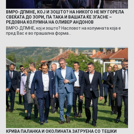
ВМРО-ДПМНЕ, КОЈ И ЗОШТО? НА НИКОГО НЕ МУ ГОРЕЛА
СВЕЌАТА ДО ЗОРИ, ПА ТАКА И ВАШАТА ЌЕ ЗГАСНЕ –
РЕДОВНА КОЛУМНА НА ОЛИВЕР АНДОНОВ
ВМРО-ДПМНЕ, кој и зошто? Насловот на колумната која е
пред Вас е во прашална форма…
КРИВА ПАЛАНКА И ОКОЛИНАТА ЗАТРУЕНА СО ТЕШКИ