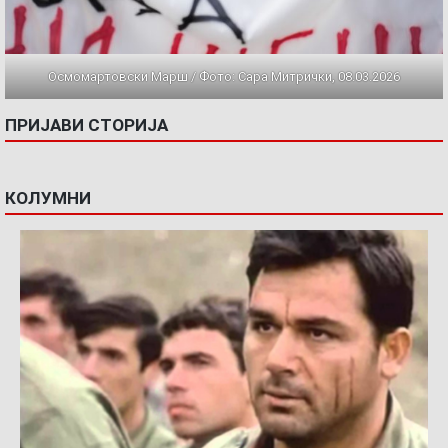
Осмомартовски Марш / Фото: Сара Митрички, 08.03.2026
ПРИЈАВИ СТОРИЈА
КОЛУМНИ