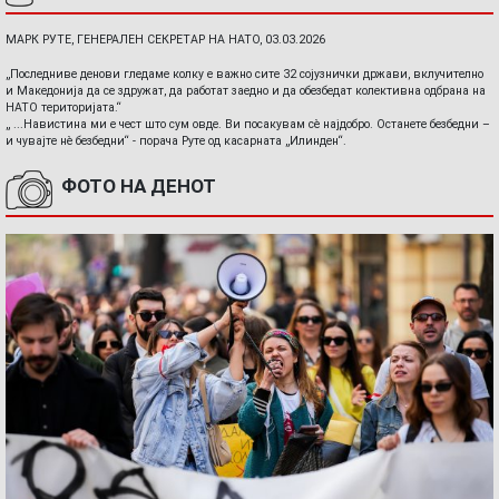
МАРК РУТЕ, ГЕНЕРАЛЕН СЕКРЕТАР НА НАТО, 03.03.2026
„Последниве денови гледаме колку е важно сите 32 сојузнички држави, вклучително
и Македонија да се здружат, да работат заедно и да обезбедат колективна одбрана на
НАТО територијата.“
„ ...Навистина ми е чест што сум овде. Ви посакувам сè најдобро. Останете безбедни –
и чувајте нè безбедни“ - порача Руте од касарната „Илинден“.
ФОТО НА ДЕНОТ