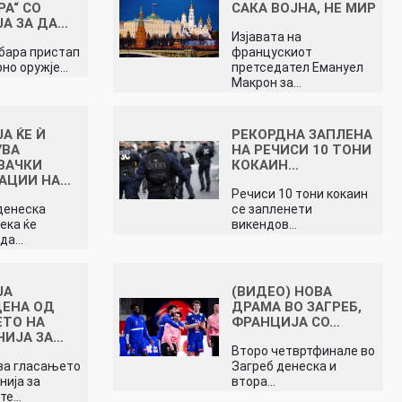
РА“ СО
САКА ВОЈНА, НЕ МИР
А ЗА ДА…
Изјавата на
 бара пристап
францускиот
рно оружје…
претседател Емануел
Макрон за…
А ЌЕ Ѝ
РЕКОРДНА ЗАПЛЕНА
УВА
НА РЕЧИСИ 10 ТОНИ
ВАЧКИ
КОКАИН…
АЦИИ НА…
Речиси 10 тони кокаин
денеска
се запленети
ека ќе
викендов…
 да…
ЈА
(ВИДЕО) НОВА
ДЕНА ОД
ДРАМА ВО ЗАГРЕБ,
ТО НА
ФРАНЦИЈА СО…
НИЈА ЗА…
Второ четвртфинале во
за гласањето
Загреб денеска и
нија за
втора…
ите…