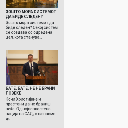
ЗОШТО МОРА СИСТЕМОТ
ДА БИДЕ СЛЕДЕН?
Зошто мора системот да
биде следен? Секој систем
се создава со одредена
цел, кога станува…
БАТЕ, БАТЕ, НЕ НЕ БРАНИ
ПОВЕЌЕ
Кочи Христијане и
престани да не браниш
веќе. Од најповластена
нација на САД, стигнавме
до…