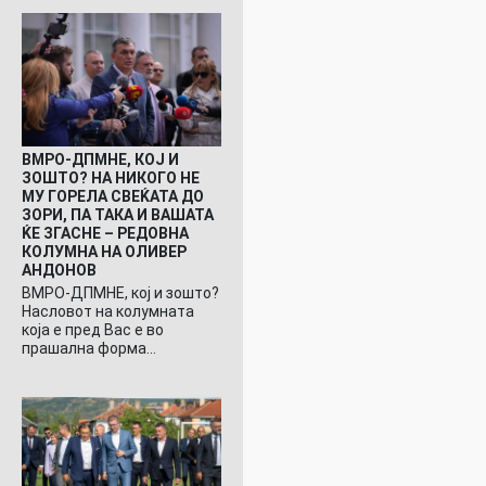
ВМРО-ДПМНЕ, КОЈ И
ЗОШТО? НА НИКОГО НЕ
МУ ГОРЕЛА СВЕЌАТА ДО
ЗОРИ, ПА ТАКА И ВАШАТА
ЌЕ ЗГАСНЕ – РЕДОВНА
КОЛУМНА НА ОЛИВЕР
АНДОНОВ
ВМРО-ДПМНЕ, кој и зошто?
Насловот на колумната
која е пред Вас е во
прашална форма…