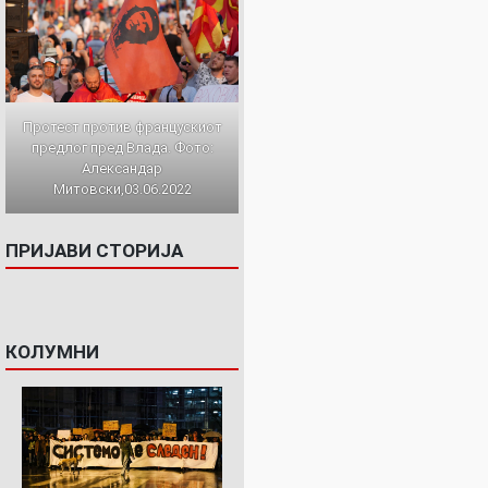
Протест против францускиот
предлог пред Влада. Фото:
Александар
Митовски,03.06.2022
ПРИЈАВИ СТОРИЈА
КОЛУМНИ