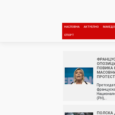
Skip
to
content
НАСЛОВНА
АКТУЕЛНО
МАКЕДО
СПОРТ
ФРАНЦУ
ОПОЗИЦ
ПОВИКА 
МАСОВН
ПРОТЕСТ
Претседат
француска
Национал
(РН),…
ПОЛСКА 