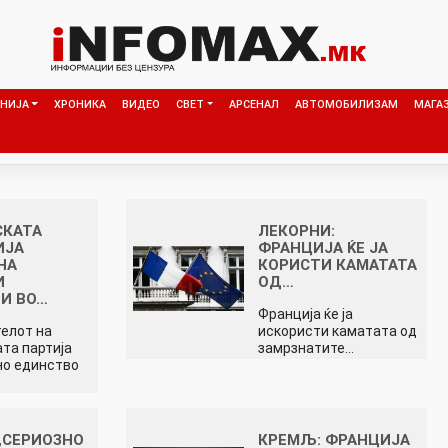
НИЈА
ХРОНИКА
ВИДЕО
СВЕТ
АРСЕНАЛ
АВТОМОБИЛИЗАМ
МАГА
СКАТА
ЛЕКОРНИ:
ИЈА
ФРАНЦИЈА ЌЕ ЈА
НА
КОРИСТИ КАМАТАТА
И
ОД…
И ВО…
Франција ќе ја
елот на
искористи каматата од
та партија
замрзнатите…
но единство
„СЕРИОЗНО
КРЕМЉ: ФРАНЦИЈА