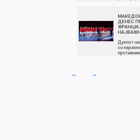
МАКЕДО
ДЕНЕС П
ФРАНЦИЈ
НАЈВАЖ
Дуелот на
со најсил
противник
<-
->