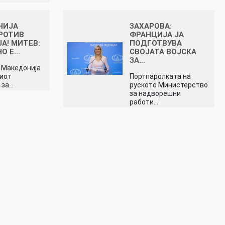
НИЈА
ЗАХАРОВА:
РОТИВ
ФРАНЦИЈА ЈА
А! МИТЕВ:
ПОДГОТВУВА
НО Е…
СВОЈАТА ВОЈСКА
ЗА…
 Македонија
ниот
Портпаролката на
 за…
руското Министерство
за надворешни
работи…