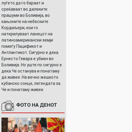
луѓето да го бараат и
среќаваат во далеките
прашуми во Боливија, во
кањоните на небеските
Кордиљери, кои го
наткрилуваат ланецот на
латиноамерикански земји
помеѓу Пацификот и
Антлантикот. Сигурно е дека
Ернесто Гевара е убиен во
Боливија. Но уште по сигурно е
дека Че останува и понатаму
да живее. На вечно жешкото
кубанско сонце, легендата за
Че и понатаму живее.
ФОТО НА ДЕНОТ