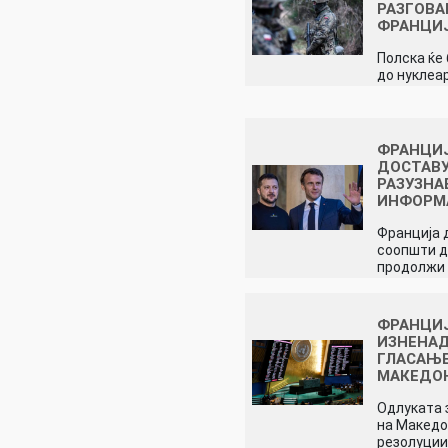
РАЗГОВА
ФРАНЦИЈ
Полска ќе
до нуклеа
ФРАНЦИЈ
ДОСТАВ
РАЗУЗНА
ИНФОРМ
Франција 
соопшти д
продолжи
ФРАНЦИ
ИЗНЕНА
ГЛАСАЊЕ
МАКЕДО
Одлуката 
на Македо
резолуци