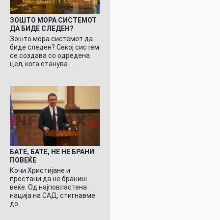
ЗОШТО МОРА СИСТЕМОТ
ДА БИДЕ СЛЕДЕН?
Зошто мора системот да
биде следен? Секој систем
се создава со одредена
цел, кога станува…
БАТЕ, БАТЕ, НЕ НЕ БРАНИ
ПОВЕЌЕ
Кочи Христијане и
престани да не браниш
веќе. Од најповластена
нација на САД, стигнавме
до…