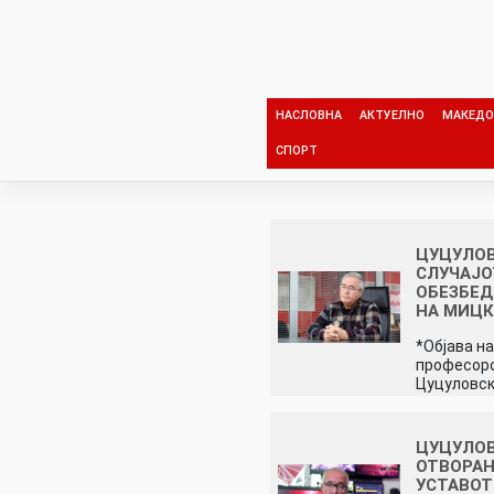
Skip
to
content
НАСЛОВНА
АКТУЕЛНО
МАКЕДО
СПОРТ
ЦУЦУЛОВ
СЛУЧАЈО
ОБЕЗБЕ
НА МИЦК
*Објава на
професор
Цуцуловск
ЦУЦУЛОВ
ОТВОРА
УСТАВОТ