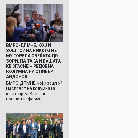
ВМРО-ДПМНЕ, КОЈ И
ЗОШТО? НА НИКОГО НЕ
МУ ГОРЕЛА СВЕЌАТА ДО
ЗОРИ, ПА ТАКА И ВАШАТА
ЌЕ ЗГАСНЕ – РЕДОВНА
КОЛУМНА НА ОЛИВЕР
АНДОНОВ
ВМРО-ДПМНЕ, кој и зошто?
Насловот на колумната
која е пред Вас е во
прашална форма…