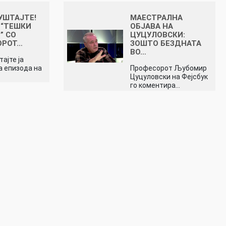
УШТАЈТЕ!
МАЕСТРАЛНА
 “ТЕШКИ
ОБЈАВА НА
” СО
ЦУЦУЛОВСКИ:
ОРОТ…
ЗОШТО БЕЗДНАТА
ВО…
ајте ја
 епизода на
Професорот Љубомир
Цуцуловски на Фејсбук
го коментира…