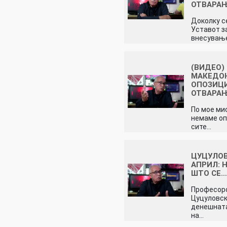
ОТВАРА
Доколку с
Уставот з
внесувањ
(ВИДЕО)
МАКЕДО
ОПОЗИЦИ
ОТВАРА
По мое ми
немаме оп
сите…
ЦУЦУЛОВ
АПРИЛ: 
ШТО СЕ
Професор
Цуцуловск
денешнат
на…