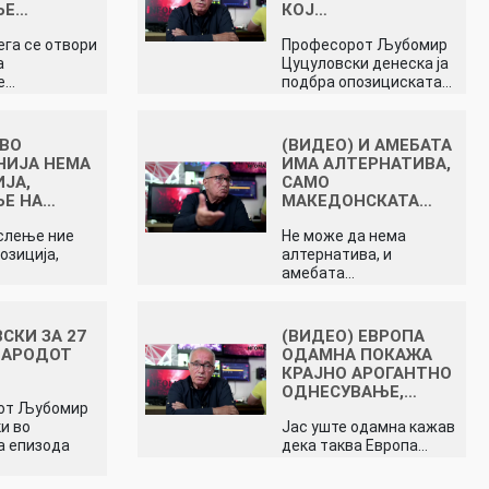
ЊЕ…
КОЈ…
ега се отвори
Професорот Љубомир
а
Цуцуловски денеска ја
е…
подбра опозициската…
 ВО
(ВИДЕО) И АМЕБАТА
НИЈА НЕМА
ИМА АЛТЕРНАТИВА,
ЈА,
САМО
ЊЕ НА…
МАКЕДОНСКАТА…
слење ние
Не може да нема
озиција,
алтернатива, и
амебата…
СКИ ЗА 27
(ВИДЕО) ЕВРОПА
НАРОДОТ
ОДАМНА ПОКАЖА
…
КРАЈНО АРОГАНТНО
ОДНЕСУВАЊЕ,…
от Љубомир
и во
Јас уште одамна кажав
а епизода
дека таква Европа…