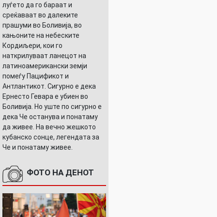
луѓето да го бараат и
среќаваат во далеките
прашуми во Боливија, во
кањоните на небеските
Кордиљери, кои го
наткрилуваат ланецот на
латиноамерикански земји
помеѓу Пацификот и
Антлантикот. Сигурно е дека
Ернесто Гевара е убиен во
Боливија. Но уште по сигурно е
дека Че останува и понатаму
да живее. На вечно жешкото
кубанско сонце, легендата за
Че и понатаму живее.
ФОТО НА ДЕНОТ