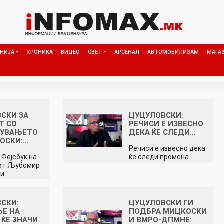
НИЈА
ХРОНИКА
ВИДЕО
СВЕТ
АРСЕНАЛ
АВТОМОБИЛИЗАМ
МАГА
СКИ ЗА
ЦУЦУЛОВСКИ:
Т СО
РЕЧИСИ Е ИЗВЕСНО
ДУВАЊЕТО
ДЕКА ЌЕ СЛЕДИ…
ОСКИ:…
Речиси е извесно дека
 Фејсбук на
ќе следи промена…
от Љубомир
и:…
СКИ:
ЦУЦУЛОВСКИ ГИ
ЊЕ НА
ПОДБРА МИЦКОСКИ
 ЌЕ ЗНАЧИ
И ВМРО-ДПМНЕ: