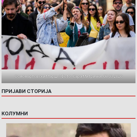
Осмомартовски Марш / Фото: Сара Митрички, 08.03.2026
ПРИЈАВИ СТОРИЈА
КОЛУМНИ