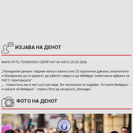
ИЗЈАВА НА ДЕНОТ
МАРК РУТЕ, ГЕНЕРАЛЕН СЕКРЕТАР НА НАТО, 03.03.2026
„Последниве денови гледаме колку е важно сите 32 сојузнички држави, вклучително
и Македонија да се здружат, да работат заедно и да обезбедат колективна одбрана на
НАТО територијата.“
„ ...Навистина ми е чест што сум овде. Ви посакувам сè најдобро. Останете безбедни –
и чувајте нè безбедни“ - порача Руте од касарната „Илинден“.
ФОТО НА ДЕНОТ