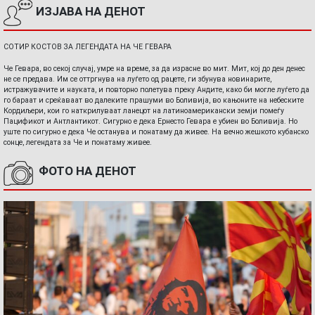
ИЗЈАВА НА ДЕНОТ
СОТИР КОСТОВ ЗА ЛЕГЕНДАТА НА ЧЕ ГЕВАРА
Че Гевара, во секој случај, умре на време, за да израсне во мит. Мит, кој до ден денес
не се предава. Им се оттргнува на луѓето од рацете, ги збунува новинарите,
истражувачите и науката, и повторно полетува преку Андите, како би могле луѓето да
го бараат и среќаваат во далеките прашуми во Боливија, во кањоните на небеските
Кордиљери, кои го наткрилуваат ланецот на латиноамерикански земји помеѓу
Пацификот и Антлантикот. Сигурно е дека Ернесто Гевара е убиен во Боливија. Но
уште по сигурно е дека Че останува и понатаму да живее. На вечно жешкото кубанско
сонце, легендата за Че и понатаму живее.
ФОТО НА ДЕНОТ