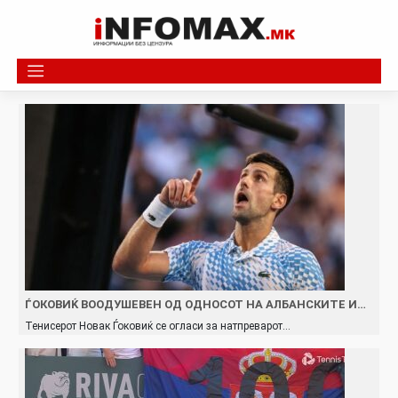
Skip
to
content
ЃОКОВИЌ ВООДУШЕВЕН ОД ОДНОСОТ НА АЛБАНСКИТЕ И…
Тенисерот Новак Ѓоковиќ се огласи за натпреварот…