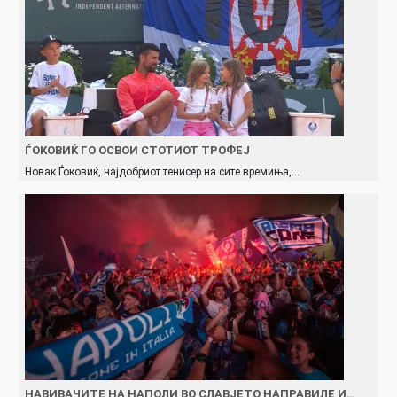
ЃОКОВИЌ ГО ОСВОИ СТОТИОТ ТРОФЕЈ
Новак Ѓоковиќ, најдобриот тенисер на сите времиња,…
НАВИВАЧИТЕ НА НАПОЛИ ВО СЛАВЈЕТО НАПРАВИЛЕ И…