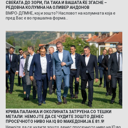
СВЕЌАТА ДО ЗОРИ, ПА ТАКА И ВАШАТА ЌЕ ЗГАСНЕ –
РЕДОВНА КОЛУМНА НА ОЛИВЕР АНДОНОВ
ВМРО-ДПМНЕ, кој и зошто? Насловот на колумната која е
пред Вас е во прашална форма…
КРИВА ПАЛАНКА И ОКОЛИНАТА ЗАТРУЕНА СО ТЕШКИ
МЕТАЛИ: НЕМОЈТЕ ДА СЕ ЧУДИТЕ ЗОШТО ДЕНЕС
ПРОСЕЧНОТО НИВО НА IQ ВО МАКЕДОНИЈА Е 81.9!
Немојте да се чудите зошто денес просечното ниво на IQ во