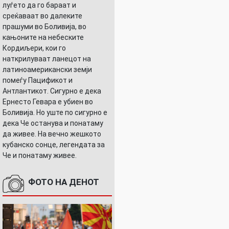
луѓето да го бараат и
среќаваат во далеките
прашуми во Боливија, во
кањоните на небеските
Кордиљери, кои го
наткрилуваат ланецот на
латиноамерикански земји
помеѓу Пацификот и
Антлантикот. Сигурно е дека
Ернесто Гевара е убиен во
Боливија. Но уште по сигурно е
дека Че останува и понатаму
да живее. На вечно жешкото
кубанско сонце, легендата за
Че и понатаму живее.
ФОТО НА ДЕНОТ