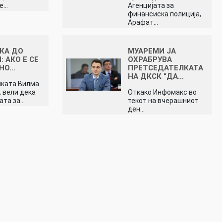
ме…
Агенцијата за
финансиска полиција,
Арафат…
КА ДО
МУАРЕМИ ЈА
 АКО Е СЕ
ОХРАБРУВА
ЕНО…
ПРЕТСЕДАТЕЛКАТА
НА ДКСК “ДА…
лката Вилма
, вели дека
Откако Инфомакс во
ата за…
текот на вчерашниот
ден…