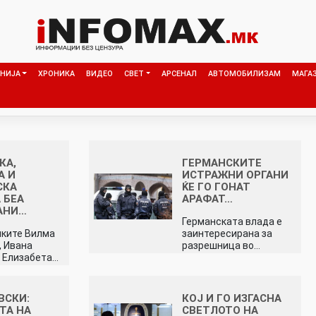
НИЈА
ХРОНИКА
ВИДЕО
СВЕТ
АРСЕНАЛ
АВТОМОБИЛИЗАМ
МАГА
КА,
ГЕРМАНСКИТЕ
А И
ИСТРАЖНИ ОРГАНИ
СКА
ЌЕ ГО ГОНАТ
 БЕА
АРАФАТ…
АНИ…
Германската влада е
ките Вилма
заинтересирана за
, Ивана
разрешница во…
и Елизабета…
ВСКИ:
КОЈ И ГО ИЗГАСНА
ТА НА
СВЕТЛОТО НА