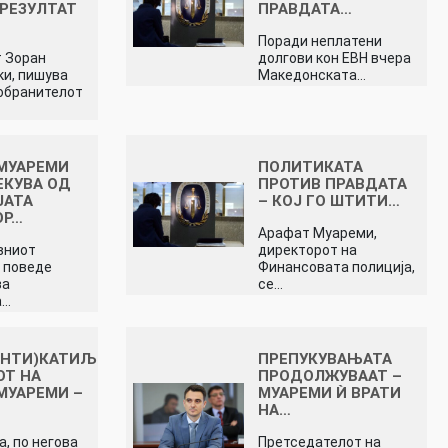
 РЕЗУЛТАТ
ПРАВДАТА…
Поради неплатени
 Зоран
долгови кон ЕВН вчера
и, пишува
Македонската…
обранителот
МУАРЕМИ
ПОЛИТИКАТА
ЕКУВА ОД
ПРОТИВ ПРАВДАТА
ЈАТА
– КОЈ ГО ШТИТИ…
ОР…
Арафат Муареми,
вниот
директорот на
 поведе
Финансовата полиција,
за
се…
а…
ЕНТИ)КАТИЉ
ПРЕПУКУВАЊАТА
ОТ НА
ПРОДОЛЖУВААТ –
МУАРЕМИ –
МУАРЕМИ Ѝ ВРАТИ
НА…
а, по негова
Претседателот на