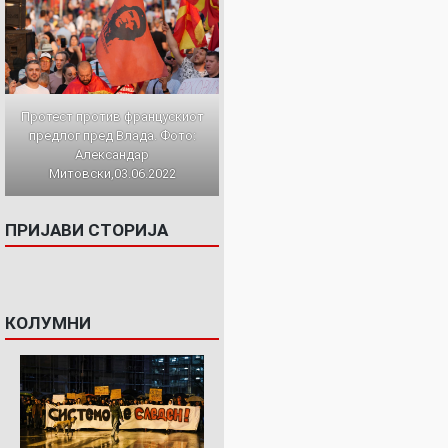
Протест против францускиот
предлог пред Влада. Фото:
Александар
Митовски,03.06.2022
ПРИЈАВИ СТОРИЈА
КОЛУМНИ