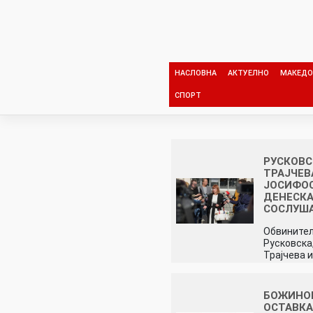
Skip
to
content
НАСЛОВНА
АКТУЕЛНО
МАКЕДО
СПОРТ
РУСКОВС
ТРАЈЧЕВ
ЈОСИФО
ДЕНЕСКА
СОСЛУШ
Обвинител
Русковска
Трајчева 
БОЖИНО
ОСТАВКА