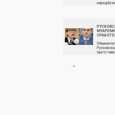
наредба 
РУСКОВС
МУАРЕМИ:
СРАБОТ
Обвините
Русковска
претставк
->