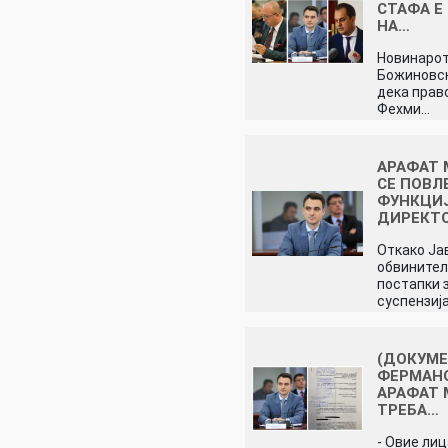
СТАФА Е
НА…
Новинарот
Божиновск
дека прав
Фехми…
АРАФАТ 
СЕ ПОВЛ
ФУНКЦИ
ДИРЕКТ
Откако Ја
обвинител
постапки 
суспензиј
(ДОКУМ
ФЕРМАН
АРАФАТ 
ТРЕБА…
- Овие лиц