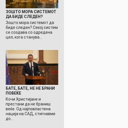
ЗОШТО МОРА СИСТЕМОТ
ДА БИДЕ СЛЕДЕН?
Зошто мора системот да
биде следен? Секој систем
се создава со одредена
цел, кога станува…
БАТЕ, БАТЕ, НЕ НЕ БРАНИ
ПОВЕЌЕ
Кочи Христијане и
престани да не браниш
веќе. Од најповластена
нација на САД, стигнавме
до…