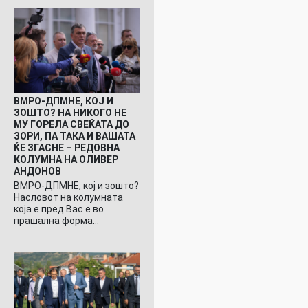
ВМРО-ДПМНЕ, КОЈ И
ЗОШТО? НА НИКОГО НЕ
МУ ГОРЕЛА СВЕЌАТА ДО
ЗОРИ, ПА ТАКА И ВАШАТА
ЌЕ ЗГАСНЕ – РЕДОВНА
КОЛУМНА НА ОЛИВЕР
АНДОНОВ
ВМРО-ДПМНЕ, кој и зошто?
Насловот на колумната
која е пред Вас е во
прашална форма…