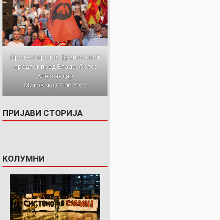
Протест против францускиот
предлог пред Влада. Фото:
Александар
Митовски,03.06.2022
ПРИЈАВИ СТОРИЈА
КОЛУМНИ