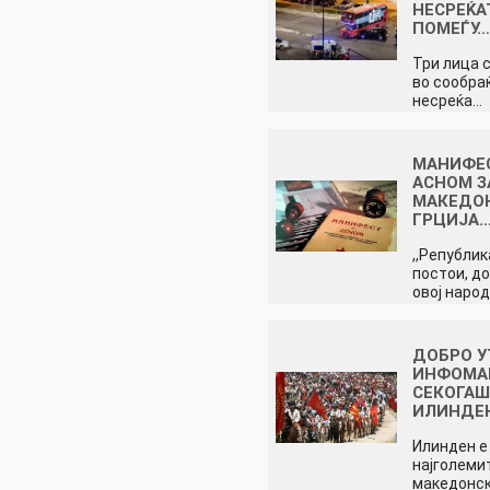
НЕСРЕЌА
ПОМЕЃУ
Три лица 
во сообра
несреќа…
МАНИФЕ
АСНОМ З
МАКЕДО
ГРЦИЈА
,,Републик
постои, д
овој народ
ДОБРО У
ИНФОМА
СЕКОГАШ
ИЛИНДЕ
Илинден е
најголеми
македонск