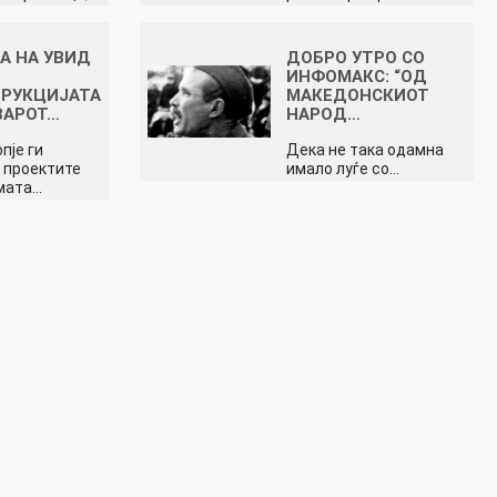
А НА УВИД
ДОБРО УТРО СО
ИНФОМАКС: “ОД
ТРУКЦИЈАТА
МАКЕДОНСКИОТ
ВАРОТ…
НАРОД…
пје ги
Дека не така одамна
 проектите
имало луѓе со…
мата…