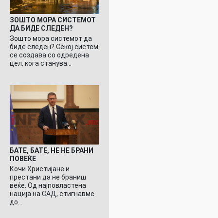
ЗОШТО МОРА СИСТЕМОТ
ДА БИДЕ СЛЕДЕН?
Зошто мора системот да
биде следен? Секој систем
се создава со одредена
цел, кога станува…
БАТЕ, БАТЕ, НЕ НЕ БРАНИ
ПОВЕЌЕ
Кочи Христијане и
престани да не браниш
веќе. Од најповластена
нација на САД, стигнавме
до…