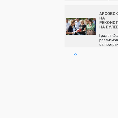
АРСОВСК
НА
РЕКОНС
НА БУЛЕ
Градот Ско
реализира
од програ
->