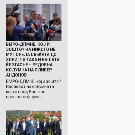
ВМРО-ДПМНЕ, КОЈ И
ЗОШТО? НА НИКОГО НЕ
МУ ГОРЕЛА СВЕЌАТА ДО
ЗОРИ, ПА ТАКА И ВАШАТА
ЌЕ ЗГАСНЕ – РЕДОВНА
КОЛУМНА НА ОЛИВЕР
АНДОНОВ
ВМРО-ДПМНЕ, кој и зошто?
Насловот на колумната
која е пред Вас е во
прашална форма…