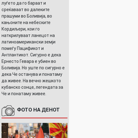
луѓето да го бараат и
среќаваат во далеките
прашуми во Боливија, во
кањоните на небеските
Кордиљери, кои го
наткрилуваат ланецот на
латиноамерикански земји
помеѓу Пацификот и
Антлантикот. Сигурно е дека
Ернесто Гевара е убиен во
Боливија. Но уште по сигурно е
дека Че останува и понатаму
да живее. На вечно жешкото
кубанско сонце, легендата за
Че и понатаму живее.
ФОТО НА ДЕНОТ