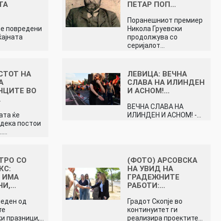
ТА
ПЕТАР ПОП…
…
Поранешниот премиер
се повредени
Никола Груевски
ќајната
продолжува со
серијалот…
СТОТ НА
ЛЕВИЦА: ВЕЧНА
А
СЛАВА НА ИЛИНДЕН
НЦИТЕ ВО
И АСНОМ!…
…
ВЕЧНА СЛАВА НА
ата ќе
ИЛИНДЕН И АСНОМ! -…
одека постои
..…
ТРО СО
(ФОТО) АРСОВСКА
КС:
НА УВИД НА
 ИМА
ГРАДЕЖНИТЕ
НИ,…
РАБОТИ:…
 еден од
Градот Скопје во
те
континуитет ги
и празници,…
реализира проектите…