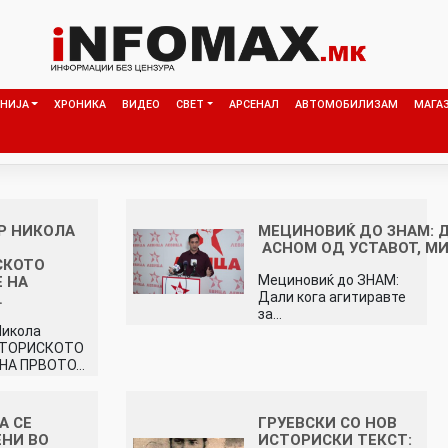
НИЈА
ХРОНИКА
ВИДЕО
СВЕТ
АРСЕНАЛ
АВТОМОБИЛИЗАМ
МАГА
Р НИКОЛА
МЕЦИНОВИЌ ДО ЗНАМ: Д
АСНОМ ОД УСТАВОТ, МИ
СКОТО
Мециновиќ до ЗНАМ:
 НА
Дали кога агитиравте
…
за…
Никола
СТОРИСКОТО
НА ПРВОТО…
А СЕ
ГРУЕВСКИ СО НОВ
НИ ВО
ИСТОРИСКИ ТЕКСТ: