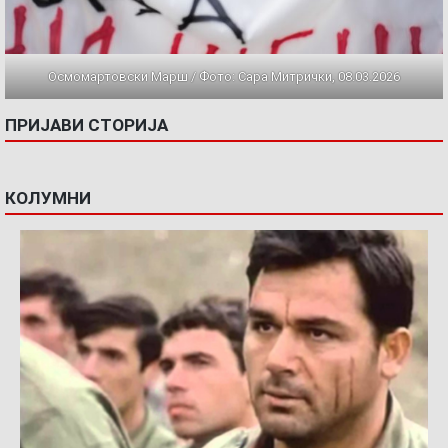
Осмомартовски Марш / Фото: Сара Митрички, 08.03.2026
ПРИЈАВИ СТОРИЈА
КОЛУМНИ