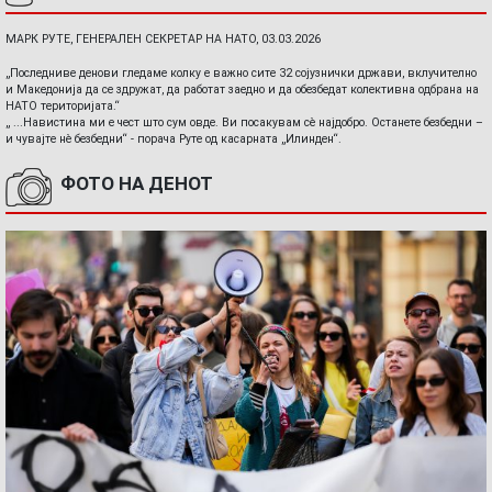
МАРК РУТЕ, ГЕНЕРАЛЕН СЕКРЕТАР НА НАТО, 03.03.2026
„Последниве денови гледаме колку е важно сите 32 сојузнички држави, вклучително
и Македонија да се здружат, да работат заедно и да обезбедат колективна одбрана на
НАТО територијата.“
„ ...Навистина ми е чест што сум овде. Ви посакувам сè најдобро. Останете безбедни –
и чувајте нè безбедни“ - порача Руте од касарната „Илинден“.
ФОТО НА ДЕНОТ