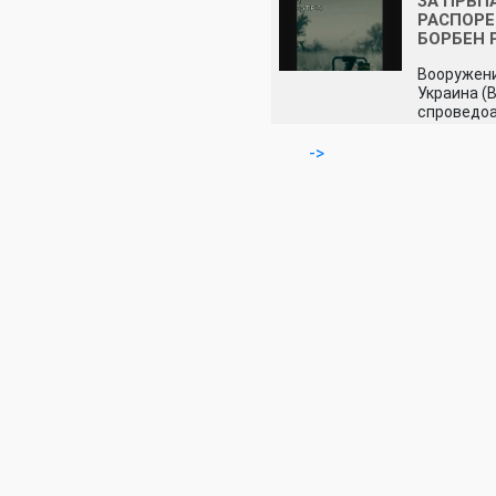
ЗА ПРВП
РАСПОР
БОРБЕН 
Вооружени
Украина (
спроведоа
->