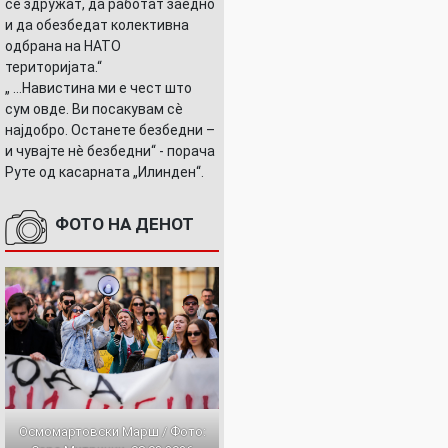
се здружат, да работат заедно
и да обезбедат колективна
одбрана на НАТО
територијата.“
„ ...Навистина ми е чест што
сум овде. Ви посакувам сè
најдобро. Останете безбедни –
и чувајте нè безбедни“ - порача
Руте од касарната „Илинден“.
ФОТО НА ДЕНОТ
Осмомартовски Марш / Фото: