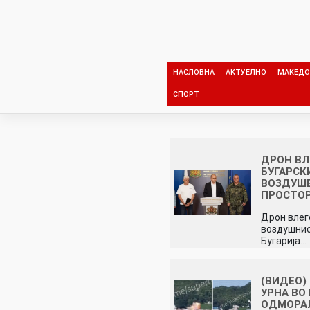
Skip
to
content
НАСЛОВНА
АКТУЕЛНО
МАКЕДО
СПОРТ
ДРОН ВЛ
БУГАРСК
ВОЗДУШ
ПРОСТО
Дрон влег
воздушнио
Бугарија…
(ВИДЕО)
УРНА ВО
ОДМОРА