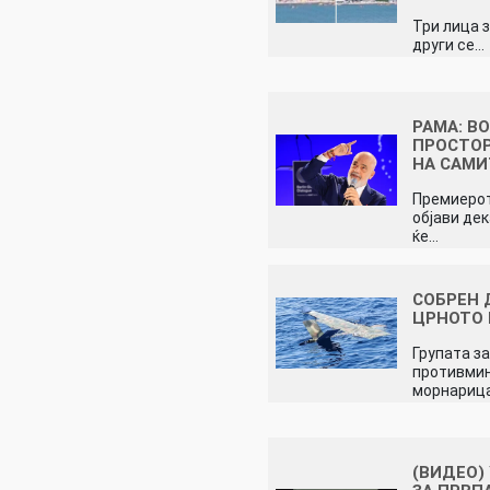
Три лица з
други се…
РАМА: В
ПРОСТОР
НА САМ
Премиерот
објави дек
ќе…
СОБРЕН 
ЦРНОТО
Групата з
противмин
морнариц
(ВИДЕО)