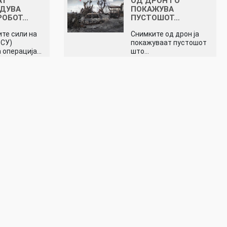
АТ
ОД ДРОН ГО
ЕДУВА
ПОКАЖУВА
РОБОТ…
ПУСТОШОТ…
те сили на
Снимките од дрон ја
ВСУ)
покажуваат пустошот
 операција…
што…