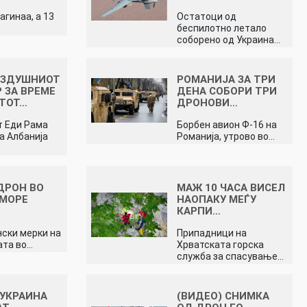
агинаа, а 13
Остатоци од
беспилотно летало
соборено од Украина…
ОЗДУШНИОТ
РОМАНИЈА ЗА ТРИ
 ЗА ВРЕМЕ
ДЕНА СОБОРИ ТРИ
ИТОТ…
ДРОНОВИ…
 Еди Рама
Борбен авион Ф-16 на
а Албанија
Романија, утрово во…
ДРОН ВО
МАЖ 10 ЧАСА ВИСЕЛ
 МОРЕ
НАОПАКУ МЕЃУ
КАРПИ…
а
ски мерки на
Припадници на
ата во…
Хрватската горска
служба за спасување…
 УКРАИНА
(ВИДЕО) СНИМКА