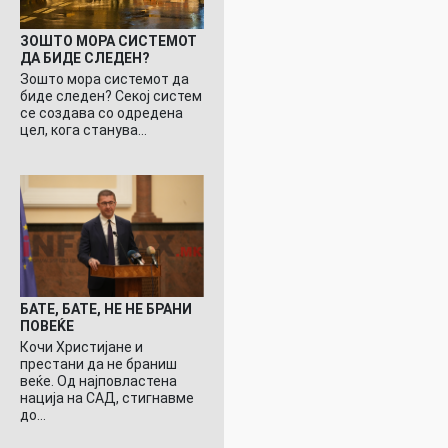
ЗОШТО МОРА СИСТЕМОТ
ДА БИДЕ СЛЕДЕН?
Зошто мора системот да
биде следен? Секој систем
се создава со одредена
цел, кога станува…
БАТЕ, БАТЕ, НЕ НЕ БРАНИ
ПОВЕЌЕ
Кочи Христијане и
престани да не браниш
веќе. Од најповластена
нација на САД, стигнавме
до…