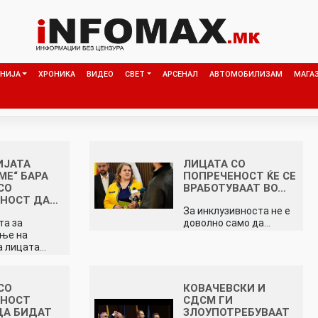
НИЈА
ХРОНИКА
ВИДЕО
СВЕТ
АРСЕНАЛ
АВТОМОБИЛИЗАМ
МАГА
ИЈАТА
ЛИЦАТА CO
МЕ“ БАРА
ПОПРЕЧЕНОСТ ЌЕ СЕ
СО
ВРАБОТУВААТ ВО…
ЕНОСТ ДА…
За инклузивноста не е
та за
доволно само да…
ање на
а лицата…
СО
КОВАЧЕВСКИ И
ЕНОСТ
СДСМ ГИ
ДА БИДАТ
ЗЛОУПОТРЕБУВААТ