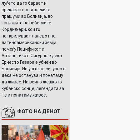
луѓето да го бараат и
среќаваат во далеките
прашуми во Боливија, во
кањоните на небеските
Кордиљери, кои го
наткрилуваат ланецот на
латиноамерикански земји
помеѓу Пацификот и
Антлантикот. Сигурно е дека
Ернесто Гевара е убиен во
Боливија. Но уште по сигурно е
дека Че останува и понатаму
да живее. На вечно жешкото
кубанско сонце, легендата за
Че и понатаму живее.
ФОТО НА ДЕНОТ