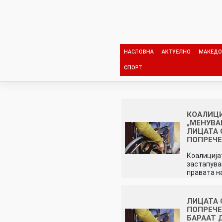
Skip
to
content
НАСЛОВНА
АКТУЕЛНО
МАКЕДО
СПОРТ
КОАЛИЦ
„МЕНУВА
ЛИЦАТА 
ПОПРЕЧ
Коалиција
застапув
правата н
ЛИЦАТА 
ПОПРЕЧ
БАРААТ 