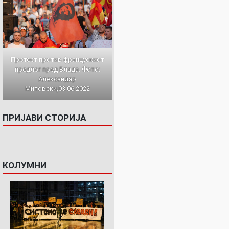
Протест против францускиот
предлог пред Влада. Фото:
Александар
Митовски,03.06.2022
ПРИЈАВИ СТОРИЈА
КОЛУМНИ