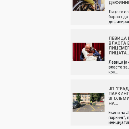
ДЕФИНИ
Лицата со
бараат да
дефинира
ЛЕВИЦА 
ВЛАСТА 
ЛИЦЕМЕ
ЛИЦАТА
Левица ја
власта за
кон…
ЈП “ГРА
ПАРКИНГ
ЗГОЛЕМУ
НА…
Екипи на Ј
паркинг“, 
иницијати