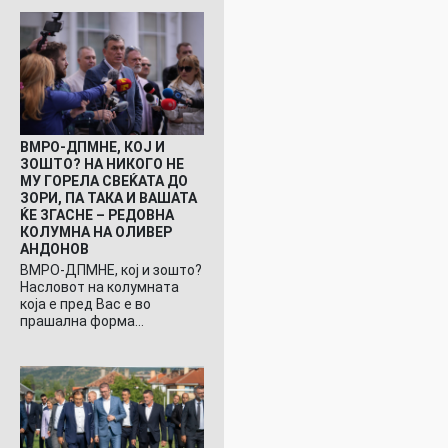
ВМРО-ДПМНЕ, КОЈ И
ЗОШТО? НА НИКОГО НЕ
МУ ГОРЕЛА СВЕЌАТА ДО
ЗОРИ, ПА ТАКА И ВАШАТА
ЌЕ ЗГАСНЕ – РЕДОВНА
КОЛУМНА НА ОЛИВЕР
АНДОНОВ
ВМРО-ДПМНЕ, кој и зошто?
Насловот на колумната
која е пред Вас е во
прашална форма…