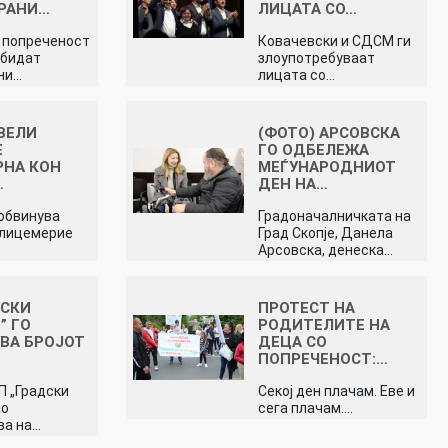
РАНИ…
ЛИЦАТА СО…
 попреченост
Ковачевски и СДСМ ги
 бидат
злоупотребуваат
ни…
лицата со…
ВЕЛИ
(ФОТО) АРСОВСКА
Е
ГО ОДБЕЛЕЖА
РНА КОН
МЕЃУНАРОДНИОТ
…
ДЕН НА…
 обвинува
Градоначалничката на
 лицемерие
Град Скопје, Данела
Арсовска, денеска…
ДСКИ
ПРОТЕСТ НА
” ГО
РОДИТЕЛИТЕ НА
ВА БРОЈОТ
ДЕЦА СО
ПОПРЕЧЕНОСТ:…
П „Градски
Секој ден плачам. Еве и
по
сега плачам.…
ва на…