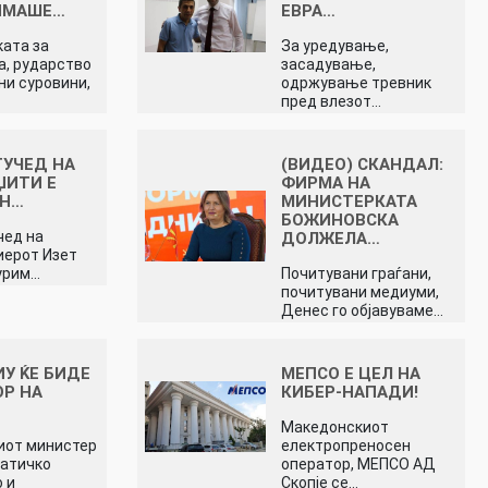
ИМАШЕ…
ЕВРА…
ата за
За уредување,
а, рударство
засадување,
ни суровини,
одржување тревник
пред влезот…
ТУЧЕД НА
(ВИДЕО) СКАНДАЛ:
ЏИТИ Е
ФИРМА НА
ЕН…
МИНИСТЕРКАТА
БОЖИНОВСКА
чед на
ДОЛЖЕЛА…
иерот Изет
урим…
Почитувани граѓани,
почитувани медиуми,
Денес го објавуваме…
ИУ ЌЕ БИДЕ
МЕПСО Е ЦЕЛ НА
Р НА
КИБЕР-НАПАДИ!
Македонскиот
иот министер
електропреносен
матичко
оператор, МЕПСО АД
 и
Скопје се…