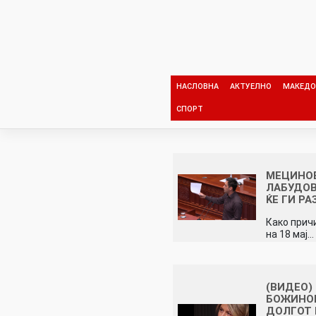
Skip
to
content
НАСЛОВНА
АКТУЕЛНО
МАКЕДО
СПОРТ
МЕЦИНО
ЛАБУДОВ
ЌЕ ГИ Р
Како прич
на 18 мај…
(ВИДЕО)
БОЖИНОВ
ДОЛГОТ