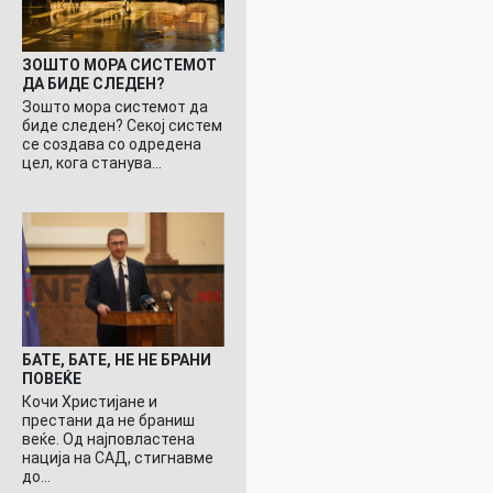
ЗОШТО МОРА СИСТЕМОТ
ДА БИДЕ СЛЕДЕН?
Зошто мора системот да
биде следен? Секој систем
се создава со одредена
цел, кога станува…
БАТЕ, БАТЕ, НЕ НЕ БРАНИ
ПОВЕЌЕ
Кочи Христијане и
престани да не браниш
веќе. Од најповластена
нација на САД, стигнавме
до…