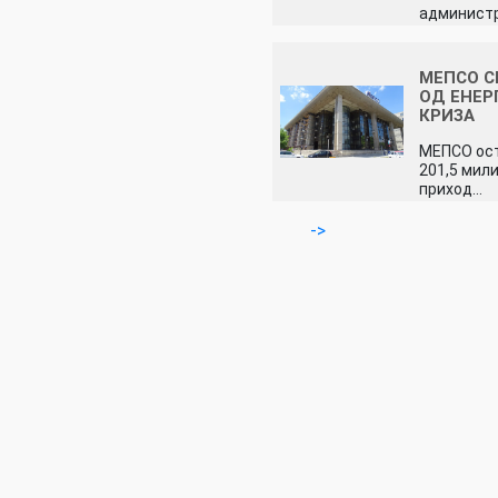
администр
МЕПСО С
ОД ЕНЕР
КРИЗА
МЕПСО ос
201,5 мил
приход…
->