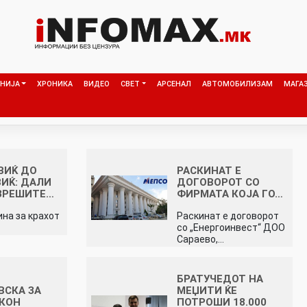
НИЈА
ХРОНИКА
ВИДЕО
СВЕТ
АРСЕНАЛ
АВТОМОБИЛИЗАМ
МАГА
ВИЌ ДО
РАСКИНАТ Е
ИЌ: ДАЛИ
ДОГОВОРОТ СО
АЗРЕШИТЕ…
ФИРМАТА КОЈА ГО…
ина за крахот
Раскинат е договорот
со „Енергоинвест“ ДОО
Сараево,…
БРАТУЧЕДОТ НА
СКА ЗА
МЕЏИТИ ЌЕ
 КОН
ПОТРОШИ 18.000