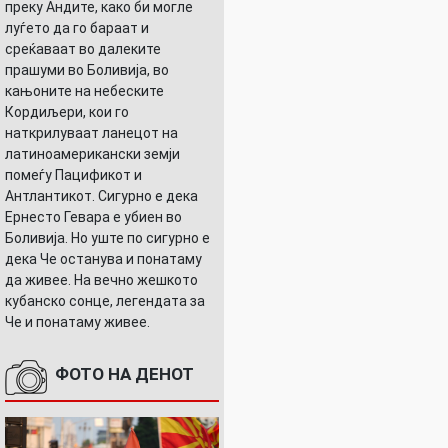
преку Андите, како би могле
луѓето да го бараат и
среќаваат во далеките
прашуми во Боливија, во
кањоните на небеските
Кордиљери, кои го
наткрилуваат ланецот на
латиноамерикански земји
помеѓу Пацификот и
Антлантикот. Сигурно е дека
Ернесто Гевара е убиен во
Боливија. Но уште по сигурно е
дека Че останува и понатаму
да живее. На вечно жешкото
кубанско сонце, легендата за
Че и понатаму живее.
ФОТО НА ДЕНОТ