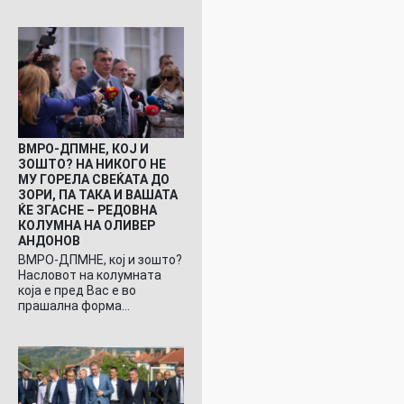
ВМРО-ДПМНЕ, КОЈ И
ЗОШТО? НА НИКОГО НЕ
МУ ГОРЕЛА СВЕЌАТА ДО
ЗОРИ, ПА ТАКА И ВАШАТА
ЌЕ ЗГАСНЕ – РЕДОВНА
КОЛУМНА НА ОЛИВЕР
АНДОНОВ
ВМРО-ДПМНЕ, кој и зошто?
Насловот на колумната
која е пред Вас е во
прашална форма…