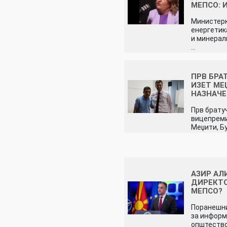
МЕПСО: 
Министерк
енергетик
и минерал
…
ПРВ БРА
ИЗЕТ МЕ
НАЗНАЧ
Прв брату
вицепрем
Меџити, Б
АЗИР АЛ
ДИРЕКТО
МЕПСО?
Поранешн
за инфор
општество