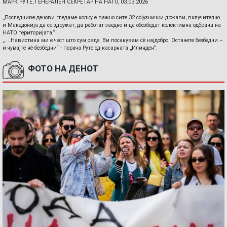
МАРК РУТЕ, ГЕНЕРАЛЕН СЕКРЕТАР НА НАТО, 03.03.2026
„Последниве денови гледаме колку е важно сите 32 сојузнички држави, вклучително
и Македонија да се здружат, да работат заедно и да обезбедат колективна одбрана на
НАТО територијата.“
„ ...Навистина ми е чест што сум овде. Ви посакувам сè најдобро. Останете безбедни –
и чувајте нè безбедни“ - порача Руте од касарната „Илинден“.
ФОТО НА ДЕНОТ