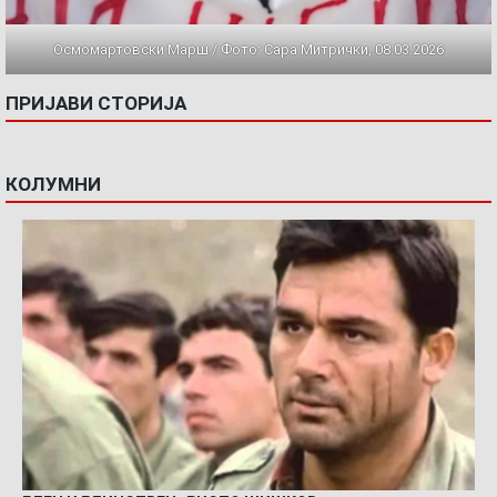
Осмомартовски Марш / Фото: Сара Митрички, 08.03.2026
ПРИЈАВИ СТОРИЈА
КОЛУМНИ