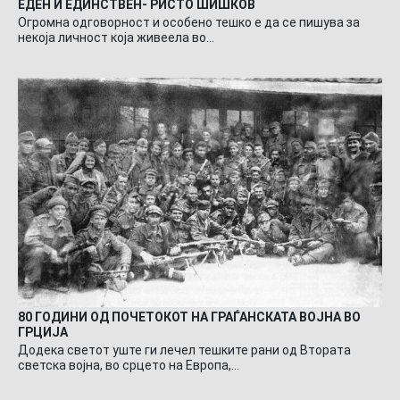
ЕДЕН И ЕДИНСТВЕН- РИСТО ШИШКОВ
Огромна одговорност и особено тешко е да се пишува за
некоја личност која живеела во…
80 ГОДИНИ ОД ПОЧЕТОКОТ НА ГРАЃАНСКАТА ВОЈНА ВО
ГРЦИЈА
Додека светот уште ги лечел тешките рани од Втората
светска војна, во срцето на Европа,…