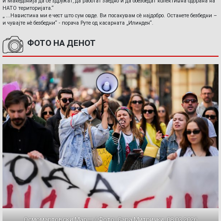
и Македонија да се здружат, да работат заедно и да обезбедат колективна одбрана на
НАТО територијата.“
„ ...Навистина ми е чест што сум овде. Ви посакувам сè најдобро. Останете безбедни –
и чувајте нè безбедни“ - порача Руте од касарната „Илинден“.
ФОТО НА ДЕНОТ
Осмомартовски Марш / Фото: Сара Митрички, 08.03.2026