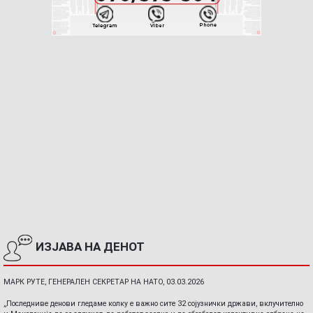
ИЗЈАВА НА ДЕНОТ
МАРК РУТЕ, ГЕНЕРАЛЕН СЕКРЕТАР НА НАТО, 03.03.2026
„Последниве денови гледаме колку е важно сите 32 сојузнички држави, вклучително